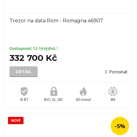
Trezor na data Rom - Romagna 46907
Dostupnost:
12-16 týdnů
332 700 Kč
Porovnat
DETAIL
III BT
BIO, EL, MC
60 minut
4M
NOVÉ
-5%