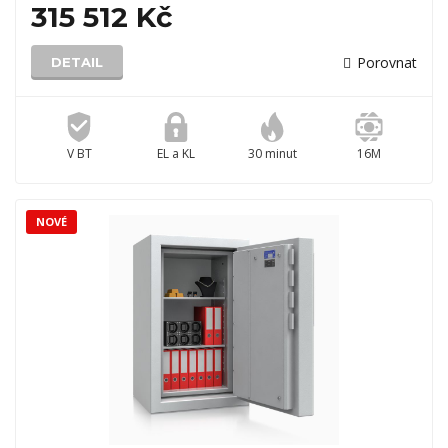
315 512 Kč
Porovnat
DETAIL
V BT
EL a KL
30 minut
16M
NOVÉ