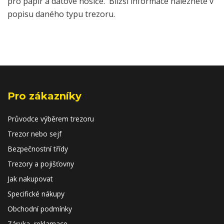
pro papír a datové nosiče. Bližší informace naleznete v
popisu daného typu trezoru.
Pro zákazníky
Průvodce výběrem trezoru
Trezor nebo sejf
Bezpečnostní třídy
Trezory a pojišťovny
Jak nakupovat
Specifické nákupy
Obchodní podmínky
Záruka, reklamace