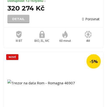
Dostupnost:
12-16 týdnů
320 274 Kč
Porovnat
DETAIL
III BT
BIO, EL, MC
60 minut
4M
NOVÉ
-5%