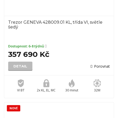
Trezor GENEVA 428009.01 KL, třída VI, světle
šedý
Dostupnost:
6-8 týdnů
357 690 Kč
Porovnat
DETAIL
VI BT
2x KL, EL, MC
30 minut
32M
NOVÉ