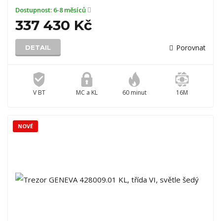
Dostupnost:
6-8 měsíců
337 430 Kč
Porovnat
DETAIL
V BT
MC a KL
60 minut
16M
NOVÉ