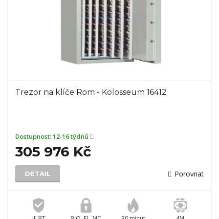
Trezor na klíče Rom - Kolosseum 16412
Dostupnost:
12-16 týdnů
305 976 Kč
Porovnat
DETAIL
III BT
BIO, EL, MC
30 minut
4M