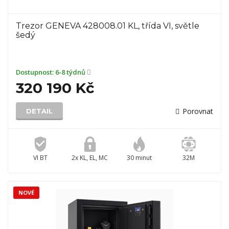
Trezor GENEVA 428008.01 KL, třída VI, světle
šedý
Dostupnost:
6-8 týdnů
320 190 Kč
Porovnat
DETAIL
VI BT
2x KL, EL, MC
30 minut
32M
NOVÉ