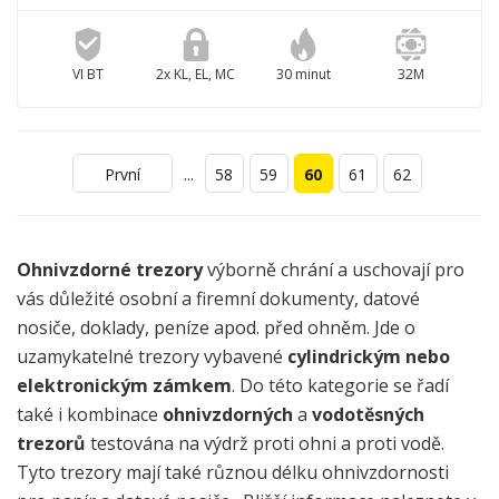
VI BT
2x KL, EL, MC
30 minut
32M
...
První
58
59
60
61
62
Ohnivzdorné trezory
výborně chrání a uschovají pro
vás důležité osobní a firemní dokumenty, datové
nosiče, doklady, peníze apod. před ohněm. Jde o
uzamykatelné trezory vybavené
cylindrickým nebo
elektronickým zámkem
. Do této kategorie se řadí
také i kombinace
ohnivzdorných
a
vodotěsných
trezorů
testována na výdrž proti ohni a proti vodě.
Tyto trezory mají také různou délku ohnivzdornosti