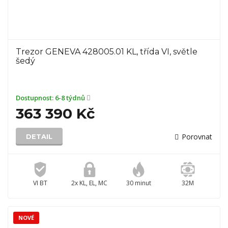
Trezor GENEVA 428005.01 KL, třída VI, světle
šedý
Dostupnost:
6-8 týdnů
363 390 Kč
Porovnat
DETAIL
VI BT
2x KL, EL, MC
30 minut
32M
NOVÉ