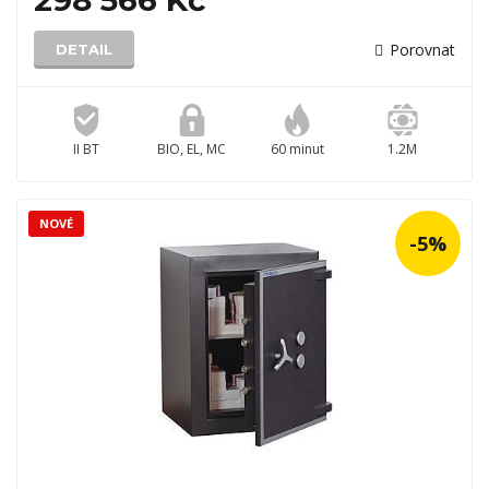
298 566 Kč
Porovnat
DETAIL
II BT
BIO, EL, MC
60 minut
1.2M
NOVÉ
-5%