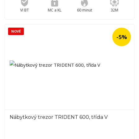
VI BT
MC a KL
60 minut
32M
NOVÉ
-5%
Nábytkový trezor TRIDENT 600, třída V