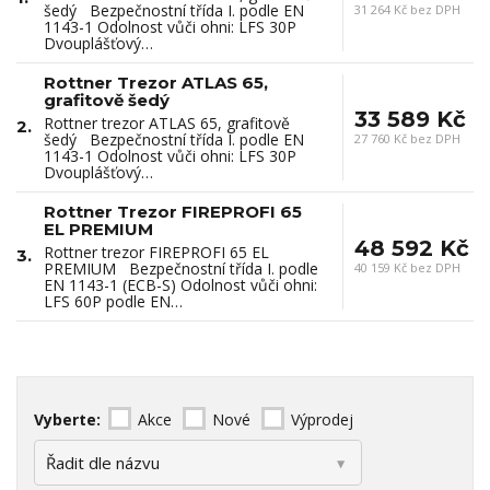
šedý Bezpečnostní třída I. podle EN
31 264 Kč bez DPH
1143-1 Odolnost vůči ohni: LFS 30P
Dvouplášťový…
Rottner Trezor ATLAS 65,
grafitově šedý
33 589 Kč
Rottner trezor ATLAS 65, grafitově
2.
šedý Bezpečnostní třída I. podle EN
27 760 Kč bez DPH
1143-1 Odolnost vůči ohni: LFS 30P
Dvouplášťový…
Rottner Trezor FIREPROFI 65
EL PREMIUM
48 592 Kč
Rottner trezor FIREPROFI 65 EL
3.
PREMIUM Bezpečnostní třída I. podle
40 159 Kč bez DPH
EN 1143-1 (ECB-S) Odolnost vůči ohni:
LFS 60P podle EN…
Vyberte:
Akce
Nové
Výprodej