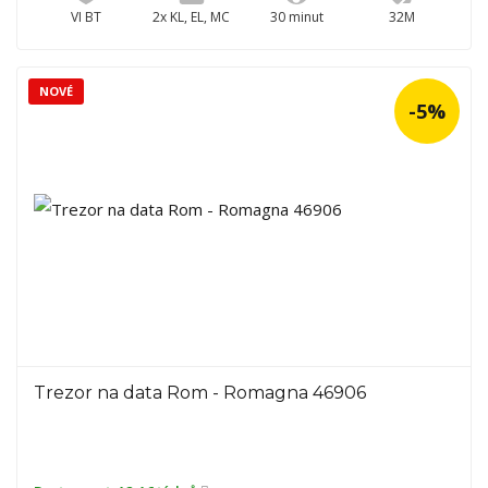
VI BT
2x KL, EL, MC
30 minut
32M
NOVÉ
-5%
Trezor na data Rom - Romagna 46906