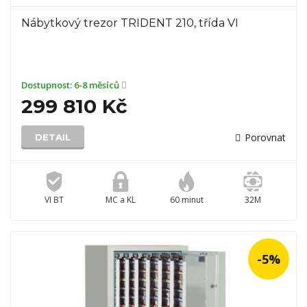
Nábytkový trezor TRIDENT 210, třída VI
Dostupnost:
6-8 měsíců
299 810 Kč
Porovnat
DETAIL
VI BT
MC a KL
60 minut
32M
-5%