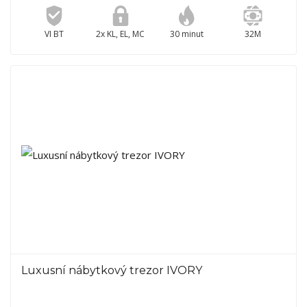
VI BT
2x KL, EL, MC
30 minut
32M
Luxusní nábytkový trezor IVORY