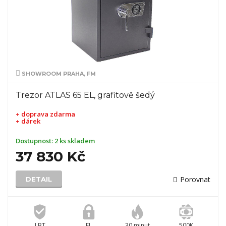
SHOWROOM PRAHA, FM
Trezor ATLAS 65 EL, grafitově šedý
+ doprava zdarma
+ dárek
Dostupnost:
2 ks skladem
37 830 Kč
Porovnat
DETAIL
I BT
EL
30 minut
500K