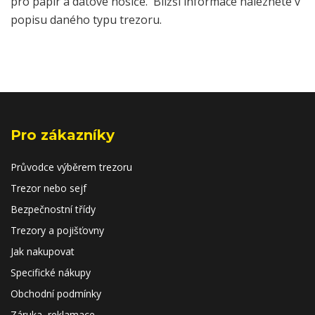
pro papír a datové nosiče. Bližší informace naleznete v
popisu daného typu trezoru.
Pro zákazníky
Průvodce výběrem trezoru
Trezor nebo sejf
Bezpečnostní třídy
Trezory a pojišťovny
Jak nakupovat
Specifické nákupy
Obchodní podmínky
Záruka, reklamace