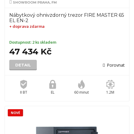
SHOWROOM PRAHA, FM
Nábytkový ohnivzdorný trezor FIRE MASTER 65
EL EN-2
+ doprava zdarma
Dostupnost:
2 ks skladem
47 434 Kč
Porovnat
DETAIL
II BT
EL
60 minut
1.2M
NOVÉ