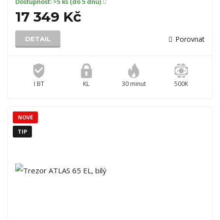
Dostupnost:
>5 ks (do 5 dnů)
17 349 Kč
Porovnat
DETAIL
I BT
KL
30 minut
500K
NOVÉ
TIP