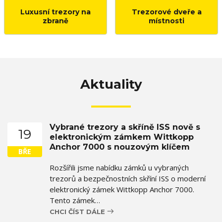
Luxusní trezory na
Trezorové dveře a
zbraně
místnosti
Aktuality
Vybrané trezory a skříně ISS nově s
19
elektronickým zámkem Wittkopp
Anchor 7000 s nouzovým klíčem
BŘE
Rozšířili jsme nabídku zámků u vybraných
trezorů a bezpečnostních skříní ISS o moderní
elektronický zámek Wittkopp Anchor 7000.
Tento zámek…
CHCI ČÍST DÁLE