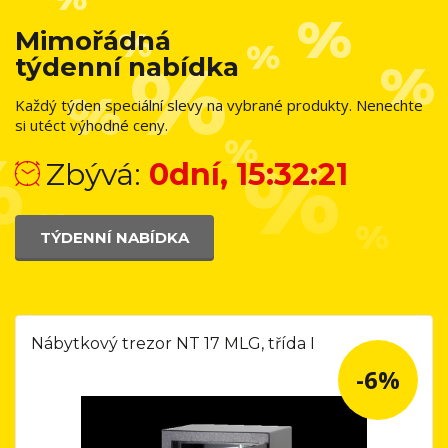
Mimořádná
týdenní nabídka
Každý týden speciální slevy na vybrané produkty. Nenechte
si utéct výhodné ceny.
Zbývá:
0dní, 15:32:21
TÝDENNÍ NABÍDKA
Nábytkový trezor NT 17 MLG, třída I
-6%