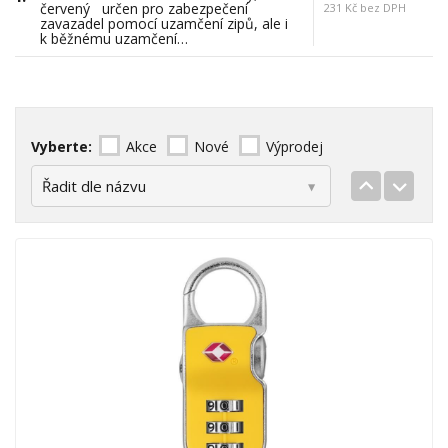
červený určen pro zabezpečení
231 Kč bez DPH
zavazadel pomocí uzamčení zipů, ale i
k běžnému uzamčení…
Vyberte:
Akce
Nové
Výprodej