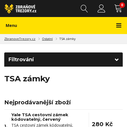
0
Menu
ZbranoveTrezory.cz
Ostatní
TSA zámky
Filtrování
TSA zámky
Nejprodávanější zboží
Yale TSA cestovní zámek
kódovatelný, červený
280 Kč
TSA cestovní zámek kódovatelný,
1.