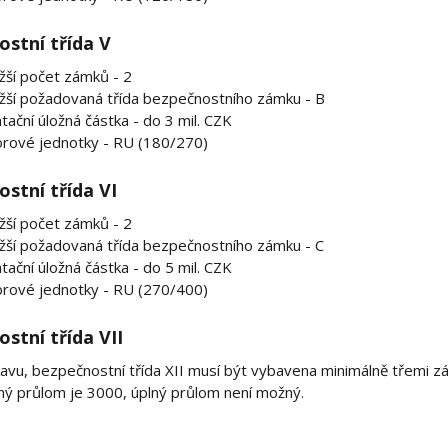
stní třída V
žší počet zámků - 2
ižší požadovaná třída bezpečnostního zámku - B
tační úložná částka - do 3 mil. CZK
rové jednotky - RU (180/270)
stní třída VI
žší počet zámků - 2
žší požadovaná třída bezpečnostního zámku - C
tační úložná částka - do 5 mil. CZK
rové jednotky - RU (270/400)
stní třída VII
avu, bezpečnostní třída XII musí být vybavena minimálně třemi 
ný průlom je 3000, úplný průlom není možný.