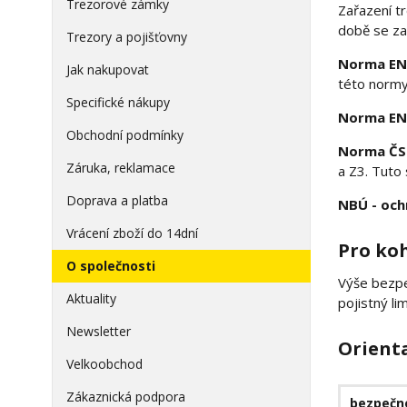
Trezorové zámky
Zařazení t
době se za
Trezory a pojišťovny
Norma EN
Jak nakupovat
této normy 
Specifické nákupy
Norma EN
Obchodní podmínky
Norma ČS
Záruka, reklamace
a Z3. Tuto
Doprava a platba
NBÚ - och
Vrácení zboží do 14dní
Pro koh
O společnosti
Výše bezpe
Aktuality
pojistný li
Newsletter
Orient
Velkoobchod
Zákaznická podpora
bezpečno