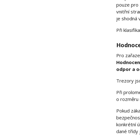
pouze pro s
vnitřní str
je shodná v
Při klasifi
Hodnocen
Pro zařazen
Hodnocení 
odpor a o
Trezory js
Při prolom
o rozměru 
Pokud zákaz
bezpečnostn
konkrétní 
dané třídy