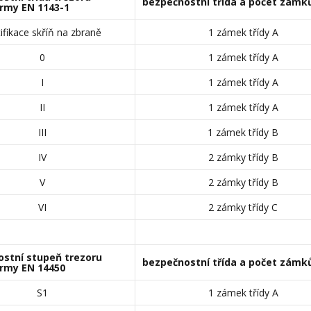
bezpečnostní třída a počet zámk
rmy EN 1143-1
tifikace skříň na zbraně
1 zámek třídy A
0
1 zámek třídy A
I
1 zámek třídy A
II
1 zámek třídy A
III
1 zámek třídy B
IV
2 zámky třídy B
V
2 zámky třídy B
VI
2 zámky třídy C
stní stupeň trezoru
bezpečnostní třída a počet zámk
rmy EN 14450
S1
1 zámek třídy A