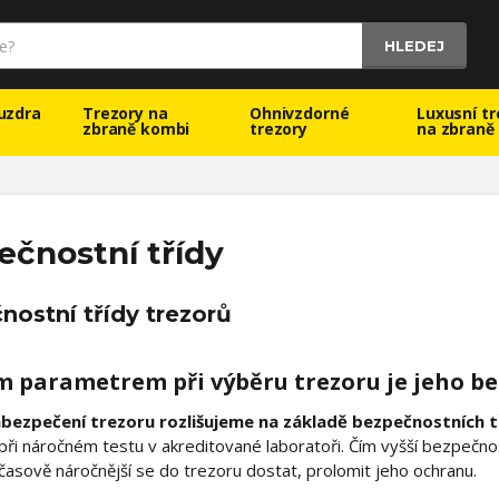
HLEDEJ
uzdra
Trezory na
Ohnivzdorné
Luxusní tr
zbraně kombi
trezory
na zbraně
ečnostní třídy
nostní třídy trezorů
m parametrem při výběru trezoru je jeho b
bezpečení trezoru rozlišujeme na základě bezpečnostních tř
při náročném testu v akreditované laboratoři. Čím vyšší bezpečnost
a časově náročnější se do trezoru dostat, prolomit jeho ochranu.