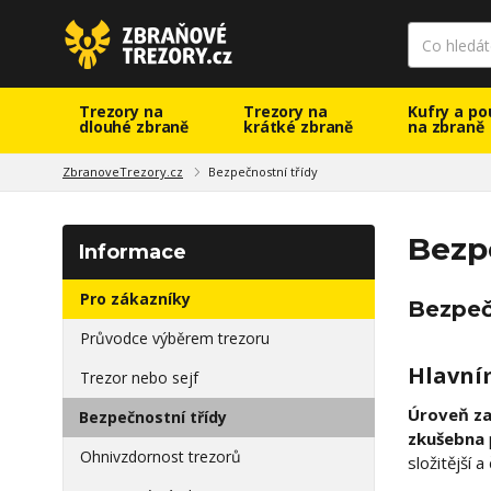
Trezory na
Trezory na
Kufry a po
dlouhé zbraně
krátké zbraně
na zbraně
ZbranoveTrezory.cz
Bezpečnostní třídy
Bezp
Informace
Pro zákazníky
Bezpeč
Průvodce výběrem trezoru
Hlavní
Trezor nebo sejf
Úroveň za
Bezpečnostní třídy
zkušebna
Ohnivzdornost trezorů
složitější 