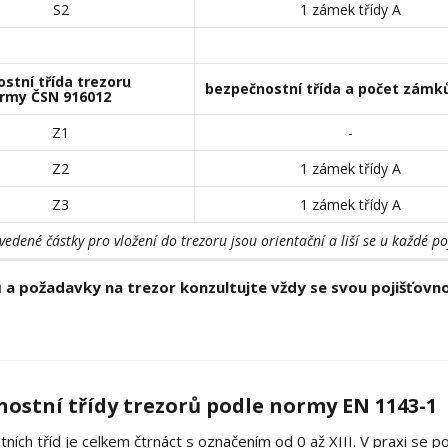
S2
1 zámek třídy A
stní třída trezoru
bezpečnostní třída a počet zámk
ormy ČSN 916012
Z1
-
Z2
1 zámek třídy A
Z3
1 zámek třídy A
vedené částky pro vložení do trezoru jsou orientační a liší se u každé po
tů a požadavky na trezor konzultujte vždy se svou pojišťovn
ostní třídy trezorů podle normy EN 1143-1
ích tříd je celkem čtrnáct s označením od 0 až XIII. V praxi se pou