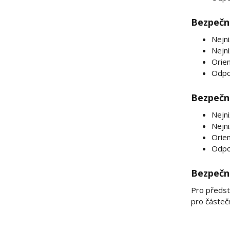
Bezpečno
Nejni
Nejn
Orien
Odpo
Bezpečno
Nejni
Nejni
Orien
Odpo
Bezpečno
Pro předst
pro částeč