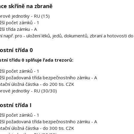
ace skříně na zbraně
rové jednotky - RU (15)
žší počet zámků - 1
žší třída zámku - A
í např. pro - uložení léků, jedů, dokumentů, zbraní a hotovosti do
stní třída 0
tní třídu 0 splňuje řada trezorů:
žší počet zámků - 1
žší požadovaná třída bezpečnostního zámku - A
tační úložná částka - do 200 tis. CZK
rové jednotky - RU (30/30)
stní třída I
žší počet zámků - 1
žší požadovaná třída bezpečnostního zámku - A
tační úložná částka - do 300 tis. CZK