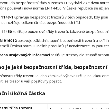
rezoru do bezpečnostní třídy v zemích EU vychází v ze dvou nore
číná používat i nová norma EN 14450. V České republice se už jen
 1143-1
upravuje bezpečnost trezorů v těch případech, kdy jsou
se rozlišuje celkem čtrnáct bezpečnostních tříd.
 14450
rozlišuje pouze dvě třídy trezorů, takzvané bezpečnostní
N 916012
upravuje základní stupeň bezpečnosti trezorů a skříní 
 starší Českou normu u našich produktů již nenaleznete, ty jsou t
rana utajovaných informací
rozlišuje trezory dle stupně ochran
o je jaká bezpečnostní třída, bezpečnostní
čnostní třídy trezoru a jeho zámková výbava určuje na jakou orien
mit
lze trezor u vaší pojišťovny pojistit
.
ační úložná částka
stní třída trezoru