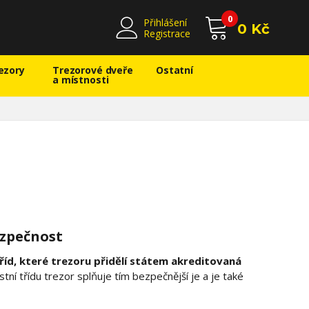
0
Přihlášení
0 Kč
Registrace
ezory
Trezorové dveře
Ostatní
a místnosti
ezpečnost
íd, které trezoru přidělí státem akreditovaná
ní třídu trezor splňuje tím bezpečnější je a je také