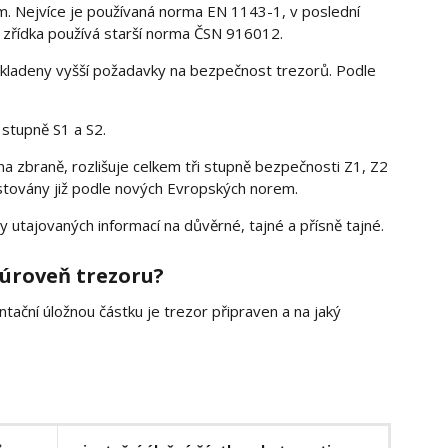
m. Nejvíce je používaná norma EN 1143-1, v poslední
 zřídka používá starší norma ČSN 916012.
 kladeny vyšší požadavky na bezpečnost trezorů. Podle
 stupně S1 a S2.
na zbraně, rozlišuje celkem tři stupně bezpečnosti Z1, Z2
estovány již podle nových Evropských norem.
y utajovaných informací na důvěrné, tajné a přísně tajné.
 úroveň trezoru?
tační úložnou částku je trezor připraven a na jaký