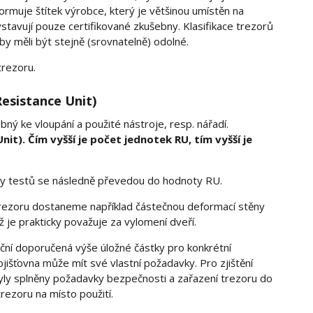
formuje štítek výrobce, který je většinou umístěn na
ystavují pouze certifikované zkušebny. Klasifikace trezorů
by měli být stejně (srovnatelně) odolné.
trezoru.
esistance Unit)
bný ke vloupání a použité nástroje, resp. nářadí.
t). Čím vyšší je počet jednotek RU, tím vyšší je
dky testů se následně převedou do hodnoty RU.
trezoru dostaneme například částečnou deformací stěny
ož je prakticky považuje za vylomení dveří.
tační doporučená výše úložné částky pro konkrétní
jišťovna může mít své vlastní požadavky. Pro zjištění
byly splněny požadavky bezpečnosti a zařazení trezoru do
ezoru na místo použití.