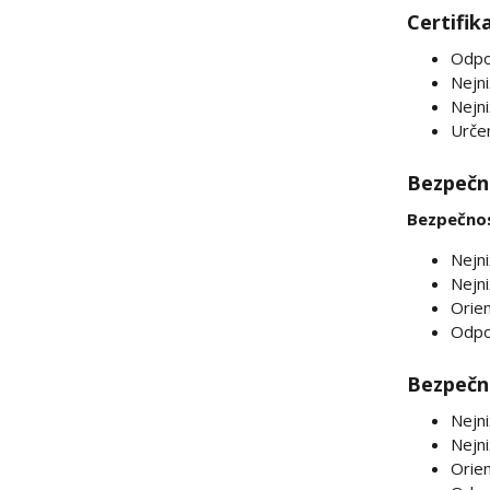
Certifik
Odpo
Nejni
Nejni
Určen
Bezpečno
Bezpečnos
Nejni
Nejni
Orien
Odpo
Bezpečno
Nejni
Nejni
Orien