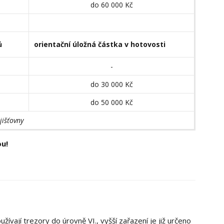
do 60 000 Kč
ů
orientační úložná částka v hotovosti
-
do 30 000 Kč
do 50 000 Kč
jišťovny
ou!
žívají trezory do úrovně VI., vyšší zařazení je již určeno