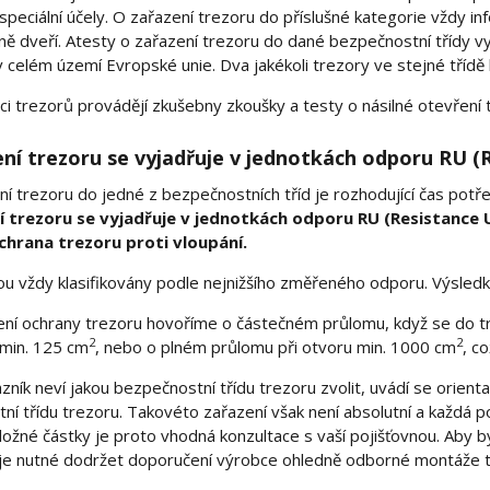
peciální účely. O zařazení trezoru do příslušné kategorie vždy in
aně dveří. Atesty o zařazení trezoru do dané bezpečnostní třídy v
 celém území Evropské unie. Dva jakékoli trezory ve stejné třídě 
kaci trezorů provádějí zkušebny zkoušky a testy o násilné otevření 
í trezoru se vyjadřuje v jednotkách odporu RU (R
í trezoru do jedné z bezpečnostních tříd je rozhodující čas potře
trezoru se vyjadřuje v jednotkách odporu RU (Resistance Uni
chrana trezoru proti vloupání.
ou vždy klasifikovány podle nejnižšího změřeného odporu. Výsle
ení ochrany trezoru hovoříme o částečném průlomu, když se do 
2
2
min. 125 cm
, nebo o plném průlomu při otvoru min. 1000 cm
, c
ník neví jakou bezpečnostní třídu trezoru zvolit, uvádí se orien
í třídu trezoru. Takovéto zařazení však není absolutní a každá po
úložné částky je proto vhodná konzultace s vaší pojišťovnou. Aby 
 je nutné dodržet doporučení výrobce ohledně odborné montáže tr