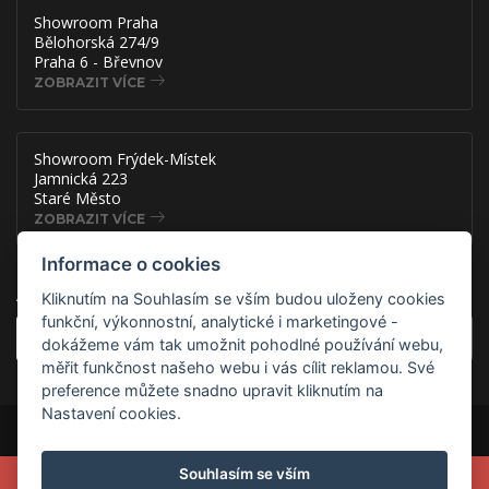
Showroom Praha
Bělohorská 274/9
Praha 6 - Břevnov
ZOBRAZIT VÍCE
Showroom Frýdek-Místek
Jamnická 223
Staré Město
ZOBRAZIT VÍCE
Informace o cookies
Akce, slevy a novinky přímo na
Kliknutím na Souhlasím se vším budou uloženy cookies
funkční, výkonnostní, analytické i marketingové -
OK
dokážeme vám tak umožnit pohodlné používání webu,
měřit funkčnost našeho webu i vás cílit reklamou. Své
preference můžete snadno upravit kliknutím na
Nastavení cookies.
Copyright © 2026 ADSAFE, spol. s r.o., Eshop řešení:
3solutions, spol. s
r.o.
Provozováno na
B2B/B2C systému:
3ESHOP SmartShopper
Souhlasím se vším
VYUŽIJTE MIMOŘÁDNOU AKCI A ZADEJTE V KOŠÍKU NA
Verze webu pro PC.