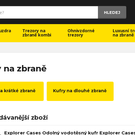
HLEDEJ
uzdra
Trezory na
Ohnivzdorné
Luxusní tr
zbraně kombi
trezory
na zbraně
y na zbraně
na krátké zbraně
Kufry na dlouhé zbraně
dávanější zboží
Explorer Cases Odolný vodotěsný kufr Explorer Cases