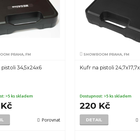
OM PRAHA, FM
SHOWROOM PRAHA, FM
 pistoli 34,5x24x6
Kufr na pistoli 24,7x17,7
st:
>5 ks skladem
Dostupnost:
>5 ks skladem
 Kč
220 Kč
Porovnat
IL
DETAIL