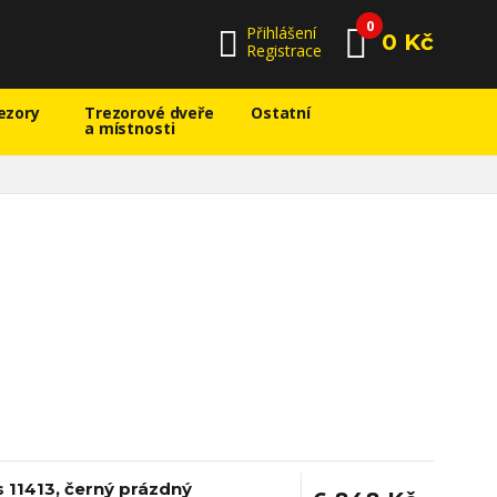
0
Přihlášení
0 Kč
Registrace
ezory
Trezorové dveře
Ostatní
a místnosti
 11413, černý prázdný