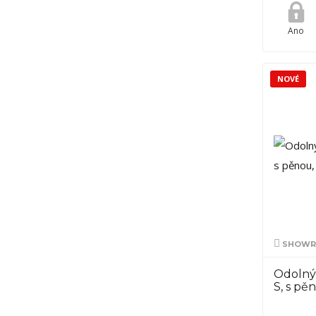
Ano
NOVÉ
SHOWRO
Odolný
S, s pě