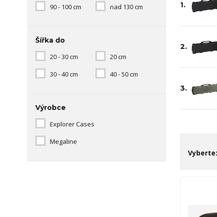
1.
90 - 100 cm
nad 130 cm
Šířka do
2.
20 - 30 cm
20 cm
30 - 40 cm
40 - 50 cm
3.
Výrobce
Explorer Cases
Megaline
Vyberte