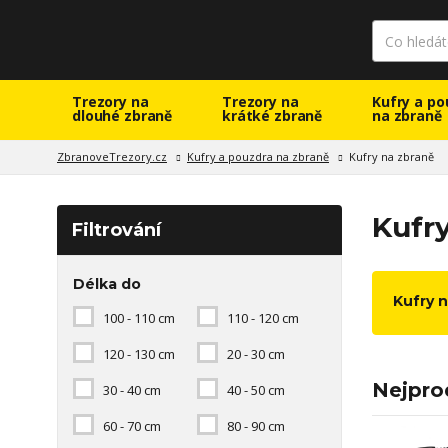
Trezory na
Trezory na
Kufry a po
dlouhé zbraně
krátké zbraně
na zbraně
ZbranoveTrezory.cz
Kufry a pouzdra na zbraně
Kufry na zbraně
Kufr
Filtrování
Délka do
Kufry 
100 - 110 cm
110 - 120 cm
120 - 130 cm
20 - 30 cm
Nejpro
30 - 40 cm
40 - 50 cm
60 - 70 cm
80 - 90 cm