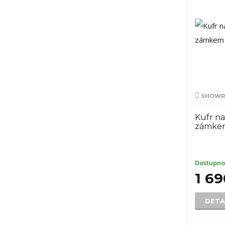
SHOWRO
Kufr na
zámke
Dostupno
1 69
DETA