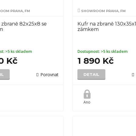
OM PRAHA, FM
SHOWROOM PRAHA, FM
 zbraně 82x25x8 se
Kufr na zbraně 130x35x1
m
zámkem
st:
>5 ks skladem
Dostupnost:
>5 ks skladem
0 Kč
1 890 Kč
Porovnat
IL
DETAIL
Ano