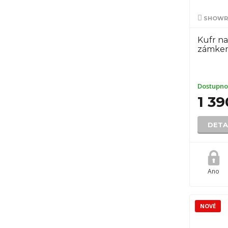
SHOWRO
Kufr na
zámke
Dostupno
1 39
DETA
Ano
NOVÉ