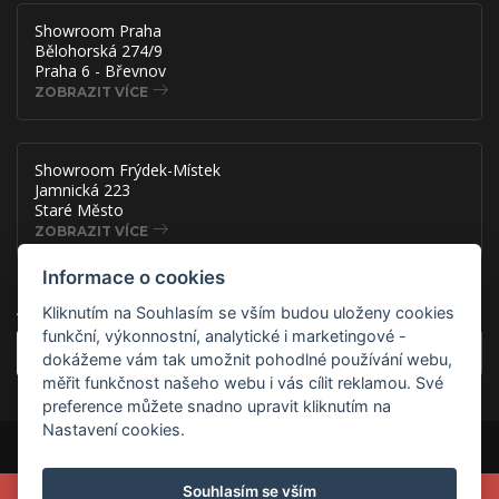
Showroom Praha
Bělohorská 274/9
Praha 6 - Břevnov
ZOBRAZIT VÍCE
Showroom Frýdek-Místek
Jamnická 223
Staré Město
ZOBRAZIT VÍCE
Informace o cookies
Akce, slevy a novinky přímo na
Kliknutím na Souhlasím se vším budou uloženy cookies
funkční, výkonnostní, analytické i marketingové -
OK
dokážeme vám tak umožnit pohodlné používání webu,
měřit funkčnost našeho webu i vás cílit reklamou. Své
preference můžete snadno upravit kliknutím na
Nastavení cookies.
Copyright © 2026 ADSAFE, spol. s r.o., Eshop řešení:
3solutions, spol. s
r.o.
Provozováno na
B2B/B2C systému:
3ESHOP SmartShopper
Souhlasím se vším
VYUŽIJTE MIMOŘÁDNOU AKCI A ZADEJTE V KOŠÍKU NA
Verze webu pro PC.