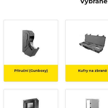
Vybrané 
Příruční (Gunboxy)
Kufry na zbraně