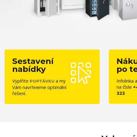
Sestavení
Nák
nabídky
po t
Vyplňte
a my
Infolinka
POPTÁVKU
na čísle
+
Vám navrhneme optimální
323
.
řešení.