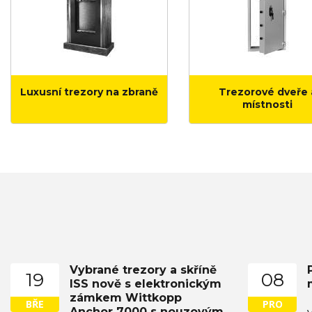
Luxusní trezory na zbraně
Trezorové dveře 
místnosti
Vybrané trezory a skříně
19
08
ISS nově s elektronickým
zámkem Wittkopp
BŘE
PRO
Anchor 7000 s nouzovým