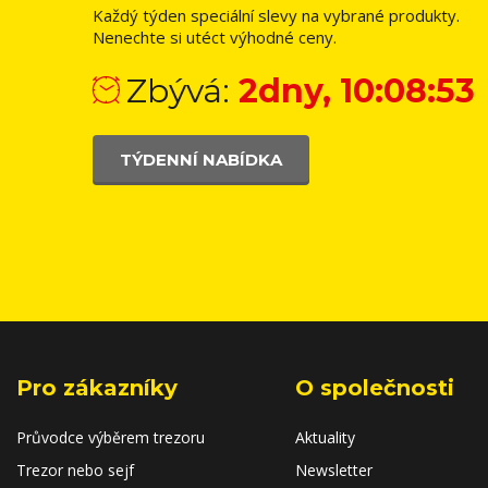
Každý týden speciální slevy na vybrané produkty.
Nenechte si utéct výhodné ceny.
Zbývá:
2dny, 10:08:52
TÝDENNÍ NABÍDKA
Pro zákazníky
O společnosti
Průvodce výběrem trezoru
Aktuality
Trezor nebo sejf
Newsletter