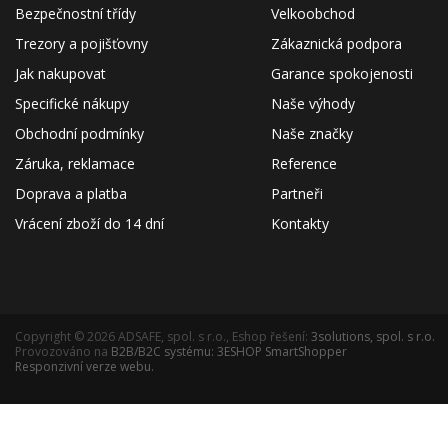
Bezpečnostní třídy
Velkoobchod
Trezory a pojišťovny
Zákaznická podpora
Jak nakupovat
Garance spokojenosti
Specifické nákupy
Naše výhody
Obchodní podmínky
Naše značky
Záruka, reklamace
Reference
Doprava a platba
Partneři
Vrácení zboží do 14 dní
Kontakty
Copyright © 2026 ADSAFE, spol. s r.o., Eshop řešení:
3solutions, spol. s r.o.
Provozováno na
B2B/B2C systému:
3ESHOP SmartShopper
Responzivní verze webu.