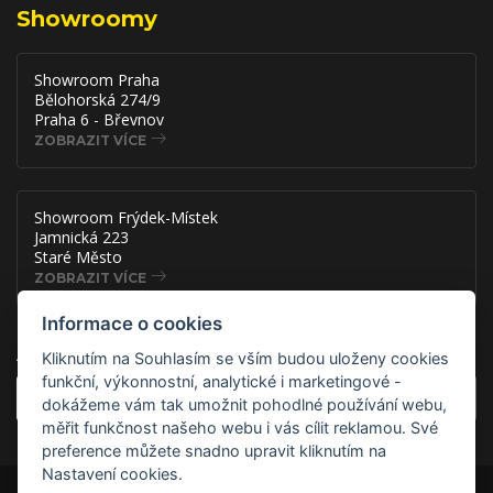
Showroomy
Showroom Praha
Bělohorská 274/9
Praha 6 - Břevnov
ZOBRAZIT VÍCE
Showroom Frýdek-Místek
Jamnická 223
Staré Město
ZOBRAZIT VÍCE
Informace o cookies
Akce, slevy a novinky přímo na
Kliknutím na Souhlasím se vším budou uloženy cookies
funkční, výkonnostní, analytické i marketingové -
OK
dokážeme vám tak umožnit pohodlné používání webu,
měřit funkčnost našeho webu i vás cílit reklamou. Své
preference můžete snadno upravit kliknutím na
Nastavení cookies.
Copyright © 2026 ADSAFE, spol. s r.o., Eshop řešení:
3solutions, spol. s