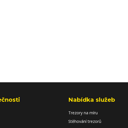
ečnosti
Nabídka služeb
Trezory na míru
Stěhování trezorů