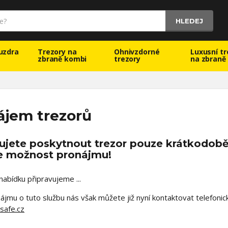
HLEDEJ
uzdra
Trezory na
Ohnivzdorné
Luxusní tr
zbraně kombi
trezory
na zbraně
ájem trezorů
ujete poskytnout trezor pouze krátkodobě,
te možnost pronájmu!
nabídku připravujeme ...
zájmu o tuto službu nás však můžete již nyní kontaktovat telefon
safe.cz