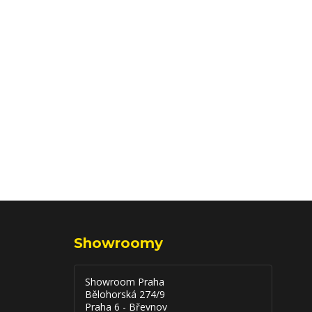
Showroomy
Showroom Praha
Bělohorská 274/9
Praha 6 - Břevnov