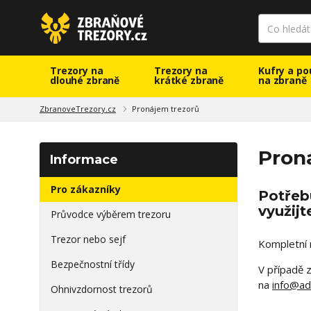
Trezory na
Trezory na
Kufry a po
dlouhé zbraně
krátké zbraně
na zbraně
ZbranoveTrezory.cz
Pronájem trezorů
Pron
Informace
Pro zákazníky
Potřeb
využij
Průvodce výběrem trezoru
Trezor nebo sejf
Kompletní 
Bezpečnostní třídy
V případě 
na
info@ad
Ohnivzdornost trezorů