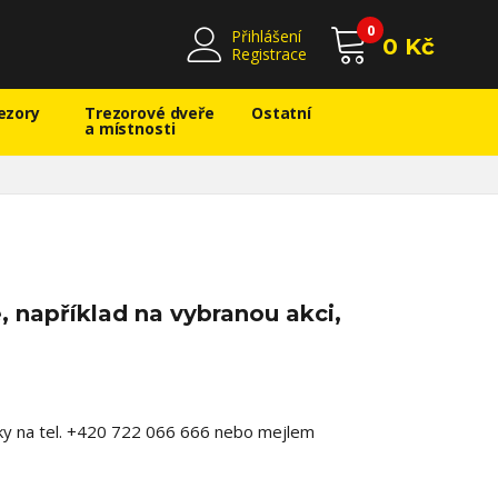
0
Přihlášení
0 Kč
Registrace
ezory
Trezorové dveře
Ostatní
a místnosti
 například na vybranou akci,
icky na tel. +420 722 066 666 nebo mejlem