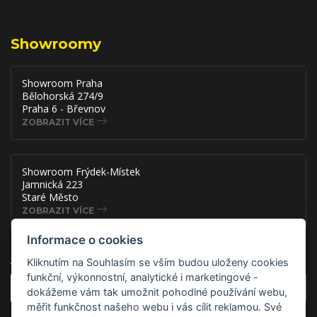
Showroomy
Showroom Praha
Bělohorská 274/9
Praha 6 - Břevnov
ZOBRAZIT VÍCE
Showroom Frýdek-Místek
Jamnická 223
Staré Město
ZOBRAZIT VÍCE
Informace o cookies
Akce, slevy a novinky přímo na
Kliknutím na Souhlasím se vším budou uloženy cookies
funkční, výkonnostní, analytické i marketingové -
OK
dokážeme vám tak umožnit pohodlné používání webu,
měřit funkčnost našeho webu i vás cílit reklamou. Své