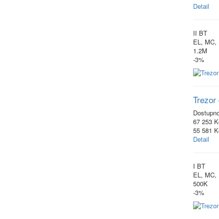
Detail
II BT
EL, MC,
1.2M
-3%
Trezor 
Dostupn
67 253 K
55 581 
Detail
I BT
EL, MC,
500K
-3%