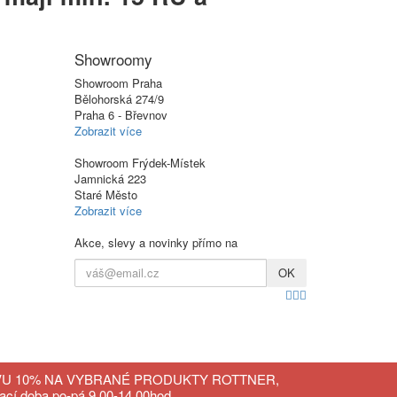
Showroomy
Showroom Praha
Bělohorská 274/9
Praha 6 - Břevnov
Zobrazit více
Showroom Frýdek-Místek
Jamnická 223
Staré Město
Zobrazit více
Akce, slevy a novinky přímo na
OK
Zobrazit
VU 10% NA VYBRANÉ PRODUKTY ROTTNER,
ací doba po-pá 9.00-14.00hod.