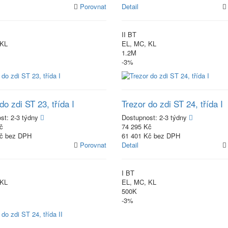
Porovnat
Detail
II BT
 KL
EL, MC, KL
1.2M
-3%
do zdi ST 23, třída I
Trezor do zdi ST 24, třída I
ost:
2-3 týdny
Dostupnost:
2-3 týdny
č
74 295 Kč
Kč bez DPH
61 401 Kč bez DPH
Porovnat
Detail
I BT
 KL
EL, MC, KL
500K
-3%