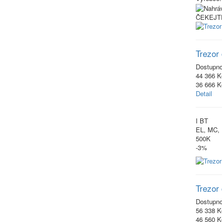
ČEKEJT
Trezor 
Dostupn
44 366 K
36 666 
Detail
I BT
EL, MC,
500K
-3%
Trezor 
Dostupn
56 338 K
46 560 