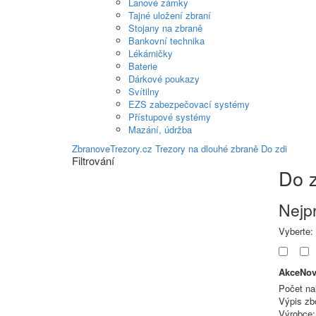
Lanové zámky
Tajné uložení zbraní
Stojany na zbraně
Bankovní technika
Lékárničky
Baterie
Dárkové poukazy
Svítilny
EZS zabezpečovací systémy
Přístupové systémy
Mazání, údržba
ZbranoveTrezory.cz
Trezory na dlouhé zbraně
Do zdi
Filtrování
Do z
Nejp
Vyberte:
Akce
Nov
Počet na
Výpis zb
Výrobce