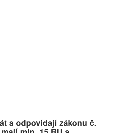
át a odpovídají zákonu č.
 mají min. 15 RU a