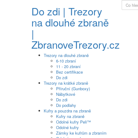
Do zdi | Trezory
na dlouhé zbraně
|
ZbranoveTrezory.cz
Trezory na dlouhé zbraně
6-10 zbraní
11 - 20 zbraní
Bez certifikace
Do zdi
Trezory na krátké zbraně
Příruční (Gunboxy)
Nábytkové
Do zdi
Do podlahy
Kufry a pouzdra na zbraně
Kufry na zbraně
Odolné kufry Peli™
Odolné kufry
Zámky ke kufrům a zbraním