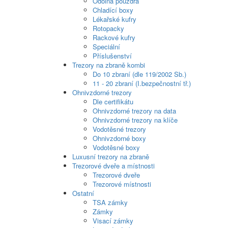
Odolná pouzdra
Chladící boxy
Lékařské kufry
Rotopacky
Rackové kufry
Speciální
Příslušenství
Trezory na zbraně kombi
Do 10 zbraní (dle 119/2002 Sb.)
11 - 20 zbraní (I.bezpečnostní tř.)
Ohnivzdorné trezory
Dle certifikátu
Ohnivzdorné trezory na data
Ohnivzdorné trezory na klíče
Vodotěsné trezory
Ohnivzdorné boxy
Vodotěsné boxy
Luxusní trezory na zbraně
Trezorové dveře a místnosti
Trezorové dveře
Trezorové místnosti
Ostatní
TSA zámky
Zámky
Visací zámky