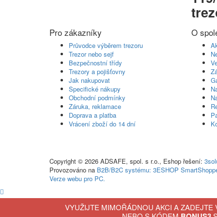
trez
Pro zákazníky
O spol
Průvodce výběrem trezoru
Ak
Trezor nebo sejf
Ne
Bezpečnostní třídy
Ve
Trezory a pojišťovny
Zá
Jak nakupovat
Ga
Specifické nákupy
N
Obchodní podmínky
N
Záruka, reklamace
Re
Doprava a platba
Pa
Vrácení zboží do 14 dní
Ko
Copyright © 2026 ADSAFE, spol. s r.o., Eshop řešení:
3sol
Provozováno na
B2B/B2C systému:
3ESHOP SmartShopp
Verze webu pro PC.
Zboží k porovnání:
0ks
VYUŽIJTE MIMOŘÁDNOU AKCI A ZADEJTE 
Porovnat zboží
NEBO S KÓDEM
BONUS3
S