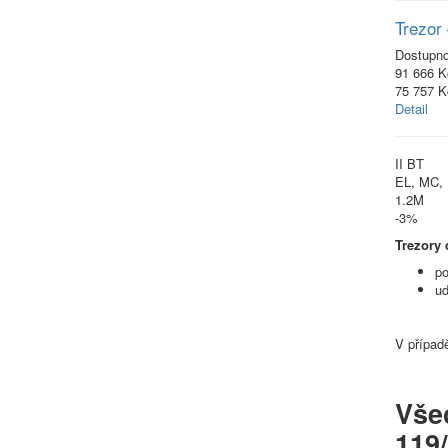
Trezor 
Dostupn
91 666 K
75 757 
Detail
II BT
EL, MC,
1.2M
-3%
Trezory 
po
ud
V případ
Všec
119/