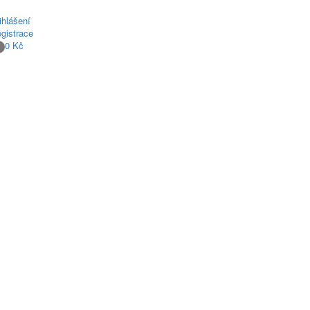
ihlášení
gistrace
0 Kč