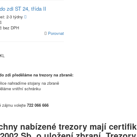
do zdi ST 24, třída II
ost:
2-3 týdny
č
Kč bez DPH
Porovnat
 KL
do zdi předěláme na trezory na zbraně:
lice nahradíme stojany na zbraně
ěláme vnitřní schránku
ě zájmu volejte
722 066 666
hny nabízené trezory mají certifik
2002 Sb. o uložení zbraní. Trezory