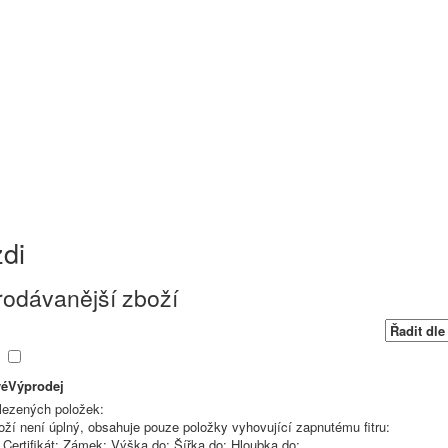
di
rodávanější zboží
é
Výprodej
lezených položek:
oží není úplný, obsahuje pouze položky vyhovující zapnutému fitru:
:
Certifikát:
Zámek:
Výška do:
Šířka do:
Hloubka do: