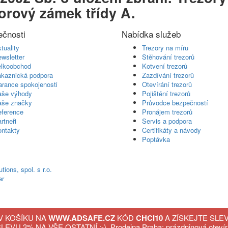
orový zámek třídy A.
ečnosti
Nabídka služeb
tuality
Trezory na míru
wsletter
Stěhování trezorů
lkoobchod
Kotvení trezorů
kaznická podpora
Zazdívání trezorů
rance spokojenosti
Otevírání trezorů
aše výhody
Pojištění trezorů
aše značky
Průvodce bezpečností
ference
Pronájem trezorů
rtneři
Servis a podpora
ntakty
Certifikáty a návody
Poptávka
utions, spol. s r.o.
er
V KOŠÍKU NA
WWW.ADSAFE.CZ
KÓD
CHCI10
A ZÍSKEJTE SLE
LEVU 3% NA VŠE OSTATNÍ :-).
Prodejna Praha: prázdninová otevír