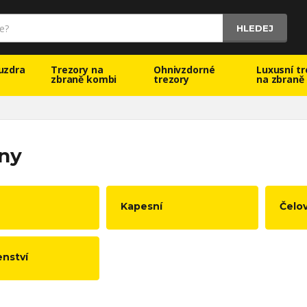
HLEDEJ
uzdra
Trezory na
Ohnivzdorné
Luxusní tr
zbraně kombi
trezory
na zbraně
lny
Kapesní
Čelo
enství