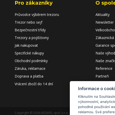
Pro zákazníky
O spol
Průvodce výběrem trezoru
Aktuality
Trezor nebo sejf
Newsletter
Bezpečnostní třídy
Velkoobch
Trezory a pojišťovny
Zákaznická
Jak nakupovat
Garance sp
Specifické nákupy
Naše výho
Obchodní podmínky
Naše značk
Záruka, reklamace
Reference
Doprava a platba
Partneři
Vrácení zboží do 14 dní
Kontakty
Informace o cook
Kliknutím na Souhlasí
výkonnostní, analytic
pohodlné používání we
reklamou. Své prefere
Copyright © 2026 ADSAFE, spol. s r.o., Eshop řešení:
3solutions, spol. 