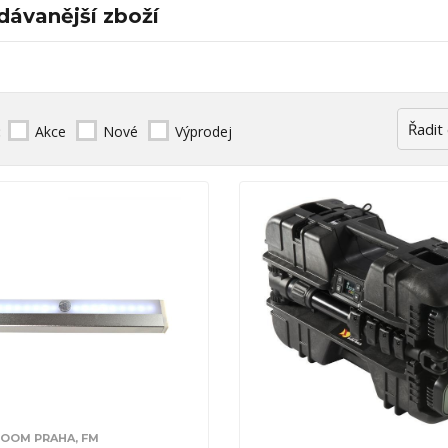
dávanější zboží
:
Akce
Nové
Výprodej
OM PRAHA, FM