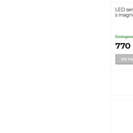
LED sen
s mag
Dostupno
770
DETA