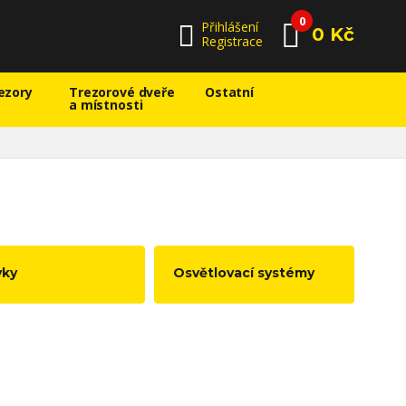
0
Přihlášení
0 Kč
Registrace
ezory
Trezorové dveře
Ostatní
a místnosti
vky
Osvětlovací systémy