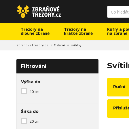
Trezory na
Trezory na
Kufry a po
dlouhé zbraně
krátké zbraně
na zbraně
ZbranoveTrezory.cz
Ostatní
Svítilny
Svíti
Filtrování
Výška do
Ruční
10 cm
Přísluš
Šířka do
20 cm