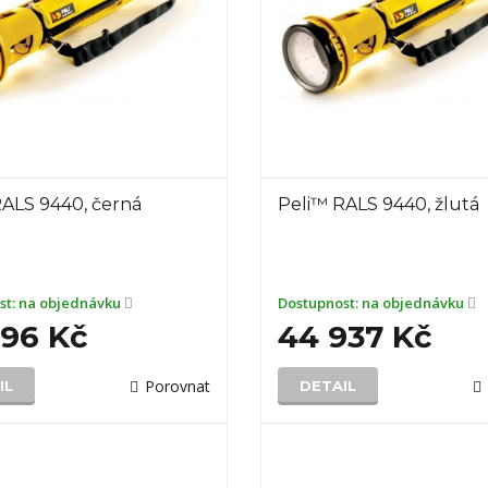
RALS 9440, černá
Peli™ RALS 9440, žlutá
st:
na objednávku
Dostupnost:
na objednávku
696 Kč
44 937 Kč
Porovnat
IL
DETAIL