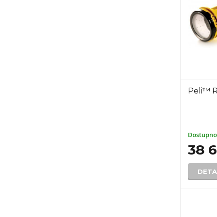
Peli™ 
Dostupno
38 
DETA