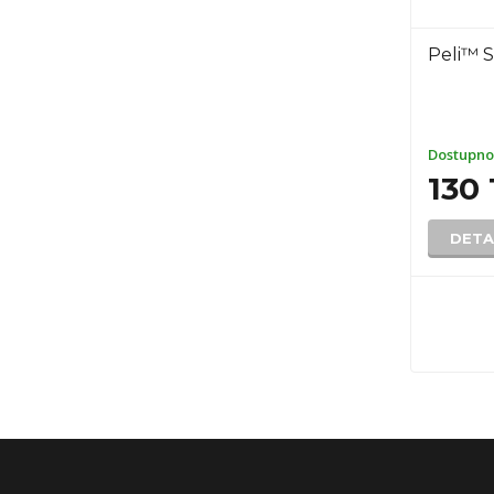
Peli™ S
Dostupno
130 
DETA