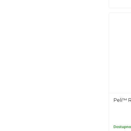
Peli™ R
Dostupno