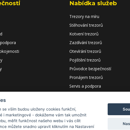
ečnosti
Nabídka služeb
Trezory na míru
Stěhování trezorů
od
Kotvení trezorů
 podpora
Zazdívání trezorů
okojenosti
Otevírání trezorů
dy
Pojištění trezorů
y
Průvodce bezpečností
Pronájem trezorů
Servis a podpora
Certifikáty a návody
ies
Poptávka
Sou
m se vším budou uloženy cookies funkční,
ké i marketingové - dokážeme vám tak umožnit
bu, měřit funkčnost našeho webu i vás cílit
Nas
nce můžete snadno upravit kliknutím na Nastavení
s r.o.