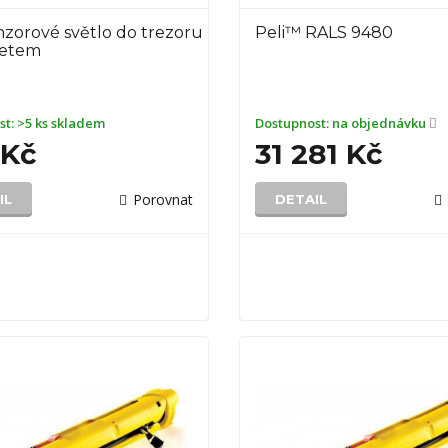
zorové světlo do trezoru
Peli™ RALS 9480
netem
st:
>5 ks skladem
Dostupnost:
na objednávku
 Kč
31 281 Kč
Porovnat
IL
DETAIL