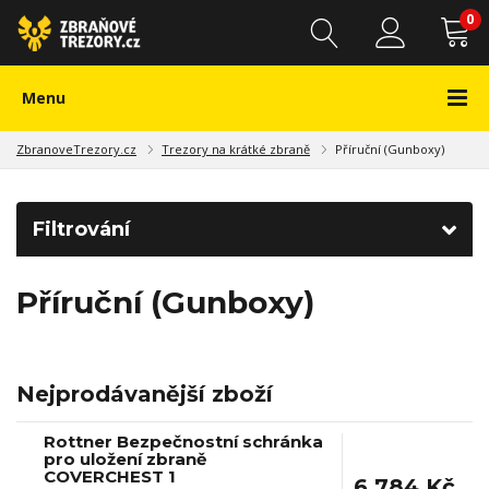
0
Menu
ZbranoveTrezory.cz
Trezory na krátké zbraně
Příruční (Gunboxy)
Filtrování
Příruční (Gunboxy)
Nejprodávanější zboží
Rottner Bezpečnostní schránka
pro uložení zbraně
COVERCHEST 1
6 784 Kč