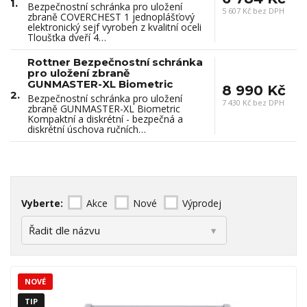
1.
Bezpečnostní schránka pro uložení
5 607 Kč bez DPH
zbraně COVERCHEST 1 jednoplášťový
elektronický sejf vyroben z kvalitní oceli
Tloušťka dveří 4…
Rottner Bezpečnostní schránka
pro uložení zbraně
GUNMASTER-XL Biometric
8 990 Kč
2.
Bezpečnostní schránka pro uložení
7 430 Kč bez DPH
zbraně GUNMASTER-XL Biometric
Kompaktní a diskrétní - bezpečná a
diskrétní úschova ručních…
Vyberte:
Akce
Nové
Výprodej
NOVÉ
TIP