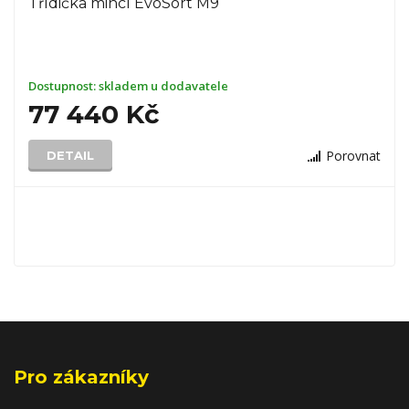
Třídička mincí EvoSort M9
Dostupnost:
skladem u dodavatele
77 440 Kč
Porovnat
DETAIL
Pro zákazníky