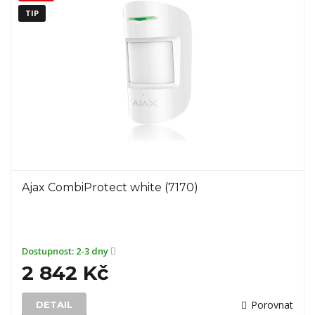
TIP
Ajax CombiProtect white (7170)
Dostupnost:
2-3 dny
2 842 Kč
Porovnat
DETAIL