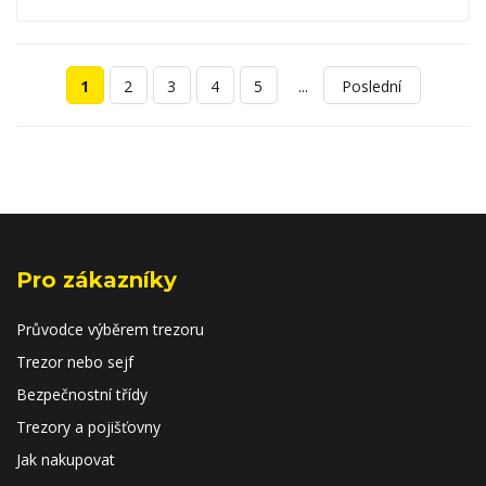
...
1
2
3
4
5
Poslední
Pro zákazníky
Průvodce výběrem trezoru
Trezor nebo sejf
Bezpečnostní třídy
Trezory a pojišťovny
Jak nakupovat