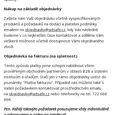
Nákup na základě objednávky
Zašlete nám Vaší objednávku včetně vyspecifikovaných
produktů a požadavků na dodací a platební podmínky
emailem na
objednavky@adsafe.cz,
kdy Vás následně
budeme v co nejkratším čase kontaktovat a sdělíme Vám
veškeré možnosti včetně dostupnosti Vámi objednaného
zboží.
Objednávka na fakturu (na splatnost)
Tento způsob platby jsme schopni nabídnout všem
prověřeným obchodním partnerům v oblasti B2B a státním
institucím a úřadům. Stačí jen v rámci objednávky uvést do
poznámky "Platba fakturou". Případně nás můžete také s
Vašim požadavkem kontaktovat prostřednictvím emailu
na
objednavky@adsafe.cz
nebo telefonicky na tel. 722 066
666.
Pzn. Každý takovýto požadavek posuzujeme vždy individuálně
a vyhrazujeme si právo na zamítnutí.