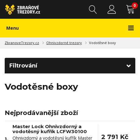
0
Menu
ZbranoveTrezory.cz
Ohnivzdorné trezory
Vodotěsné boxy
Filtrování
Vodotěsné boxy
Nejprodávanější zboží
Master Lock Ohnivzdorný a
vodotěsný kufřík LCFW30100
2 791 Kč
Ohnivzdorný a vodotěsný kufřík Master
1.