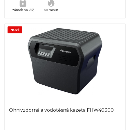
zámek na klíč
60 minut
NOVÉ
Ohnivzdorná a vodotěsná kazeta FHW40300