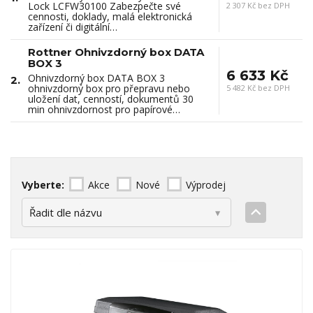
Lock LCFW30100 Zabezpečte své
2 307 Kč bez DPH
cennosti, doklady, malá elektronická
zařízení či digitální…
Rottner Ohnivzdorný box DATA
BOX 3
6 633 Kč
Ohnivzdorný box DATA BOX 3
2.
ohnivzdorný box pro přepravu nebo
5 482 Kč bez DPH
uložení dat, cenností, dokumentů 30
min ohnivzdornost pro papírové…
Vyberte:
Akce
Nové
Výprodej