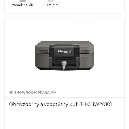
zámek na klíč
30 minut
SHOWROOM PRAHA, FM
Ohnivzdorný a vodotěsný kufřík LCHW20101