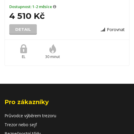
Dostupnost:
1-2 měsíce
4 510 Kč
Porovnat
DETAIL
EL
30 minut
Pro zákazníky
Průvodce výběrem trezoru
Trezor nebo sejf
Bezpečnostní třídy