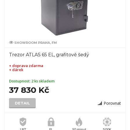
SHOWROOM PRAHA, FM
Trezor ATLAS 65 EL, grafitově šedý
+ doprava zdarma
+ dárek
Dostupnost:
2 ks skladem
37 830 Kč
Porovnat
DETAIL
I BT
EL
30 minut
500K