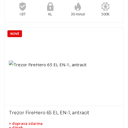
I BT
KL
30 minut
500K
NOVÉ
Trezor FireHero 65 EL EN-1, antracit
+ doprava zdarma
+ dárek