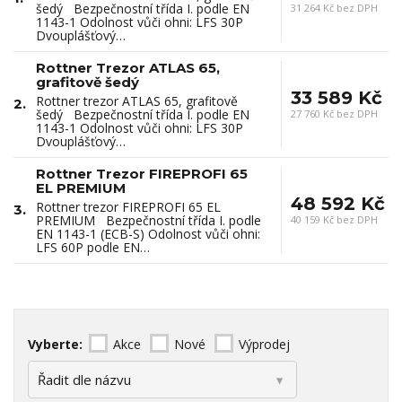
šedý Bezpečnostní třída I. podle EN
31 264 Kč bez DPH
1143-1 Odolnost vůči ohni: LFS 30P
Dvouplášťový…
Rottner Trezor ATLAS 65,
grafitově šedý
33 589 Kč
Rottner trezor ATLAS 65, grafitově
2.
šedý Bezpečnostní třída I. podle EN
27 760 Kč bez DPH
1143-1 Odolnost vůči ohni: LFS 30P
Dvouplášťový…
Rottner Trezor FIREPROFI 65
EL PREMIUM
48 592 Kč
Rottner trezor FIREPROFI 65 EL
3.
PREMIUM Bezpečnostní třída I. podle
40 159 Kč bez DPH
EN 1143-1 (ECB-S) Odolnost vůči ohni:
LFS 60P podle EN…
Vyberte:
Akce
Nové
Výprodej