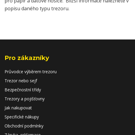
pro papír a datové nosiče. Bližší informace naleznete v
popisu daného typu trezoru.
Pro zákazníky
Průvodce výběrem trezoru
Trezor nebo sejf
Bezpečnostní třídy
Trezory a pojišťovny
Jak nakupovat
Specifické nákupy
Obchodní podmínky
Záruka, reklamace