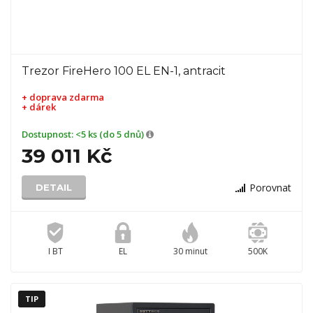
Trezor FireHero 100 EL EN-1, antracit
+ doprava zdarma
+ dárek
Dostupnost:
<5 ks (do 5 dnů)
39 011 Kč
Porovnat
DETAIL
I BT
EL
30 minut
500K
TIP