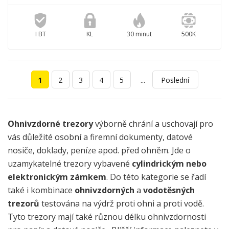
I BT
KL
30 minut
500K
...
1
2
3
4
5
Poslední
Ohnivzdorné trezory
výborně chrání a uschovají pro
vás důležité osobní a firemní dokumenty, datové
nosiče, doklady, peníze apod. před ohněm. Jde o
uzamykatelné trezory vybavené
cylindrickým nebo
elektronickým zámkem
. Do této kategorie se řadí
také i kombinace
ohnivzdorných
a
vodotěsných
trezorů
testována na výdrž proti ohni a proti vodě.
Tyto trezory mají také různou délku ohnivzdornosti