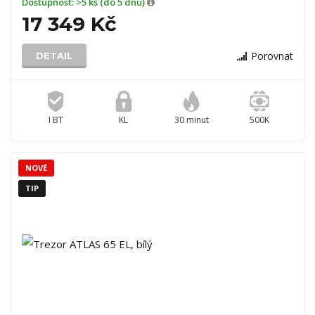
Dostupnost:
>5 ks (do 5 dnů)
17 349 Kč
Porovnat
DETAIL
I BT
KL
30 minut
500K
NOVÉ
TIP