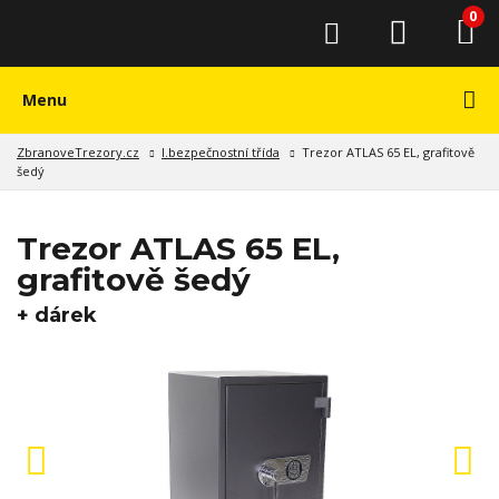
0
Menu
ZbranoveTrezory.cz
I.bezpečnostní třída
Trezor ATLAS 65 EL, grafitově
šedý
Trezor ATLAS 65 EL,
grafitově šedý
+ dárek