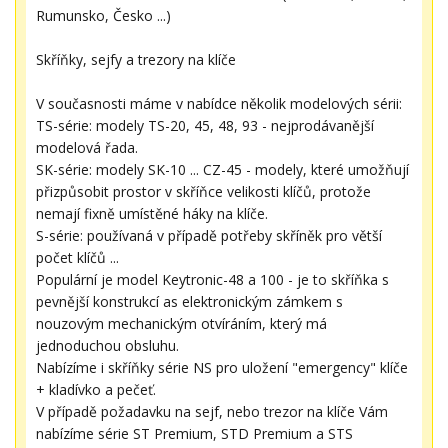
Rumunsko, Česko ...)
Skříňky, sejfy a trezory na klíče
V současnosti máme v nabídce několik modelových sérii:
TS-série: modely TS-20, 45, 48, 93 - nejprodávanější
modelová řada.
SK-série: modely SK-10 ... CZ-45 - modely, které umožňují
přizpůsobit prostor v skříňce velikosti klíčů, protože
nemají fixně umístěné háky na klíče.
S-série: používaná v případě potřeby skříněk pro větší
počet klíčů ...
Populární je model Keytronic-48 a 100 - je to skříňka s
pevnější konstrukcí as elektronickým zámkem s
nouzovým mechanickým otvíráním, který má
jednoduchou obsluhu.
Nabízíme i skříňky série NS pro uložení "emergency" klíče
+ kladívko a pečeť.
V případě požadavku na sejf, nebo trezor na klíče Vám
nabízíme série ST Premium, STD Premium a STS