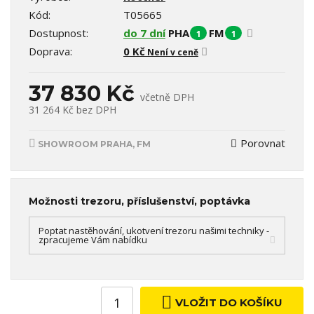
Kód:
T05665
Dostupnost:
do 7 dní
PHA
FM
1
1
Doprava:
0 Kč
Není v ceně
37 830 Kč
včetně DPH
31 264 Kč
bez DPH
Porovnat
SHOWROOM PRAHA, FM
Možnosti trezoru, příslušenství, poptávka
Poptat nastěhování, ukotvení trezoru našimi techniky -
zpracujeme Vám nabídku
VLOŽIT DO KOŠÍKU