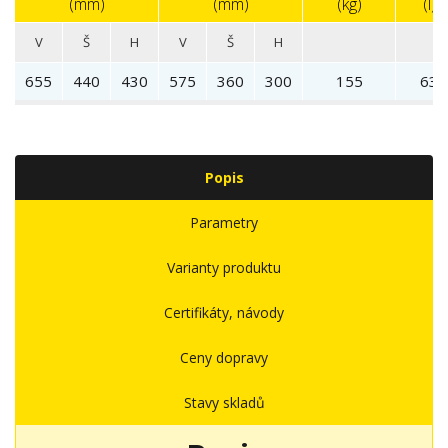
(mm)
(mm)
(kg)
(l)
V
Š
H
V
Š
H
655
440
430
575
360
300
155
63
Popis
Parametry
Varianty produktu
Certifikáty, návody
Ceny dopravy
Stavy skladů