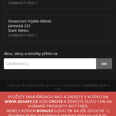
ZOBRAZIT VÍCE
Showroom Frýdek-Místek
Jamnická 223
Staré Město
ZOBRAZIT VÍCE
Akce, slevy a novinky přímo na
OK
Copyright © 2026 ADSAFE, spol. s r.o., Eshop řešení:
3solutions, spol. s
r.o.
Provozováno na
B2B/B2C systému:
3ESHOP SmartShopper
VYUŽIJTE MIMOŘÁDNOU AKCI A ZADEJTE V KOŠÍKU NA
Verze webu pro PC.
WWW.ADSAFE.CZ
KÓD
CHCI10
A ZÍSKEJTE SLEVU 10% NA
VYBRANÉ PRODUKTY ROTTNER,
NEBO S KÓDEM
BONUS3
SLEVU 3% NA VŠE OSTATNÍ :-).
Prodejna Praha: prázdninová otevírací doba po-pá 9.00-