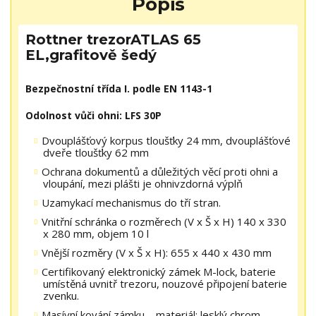
Popis
Rottner trezorATLAS 65
EL,grafitově šedý
Bezpečnostní třída I. podle EN 1143-1
Odolnost vůči ohni: LFS 30P
Dvouplášťový korpus tloušťky 24 mm, dvouplášťové
dveře tloušťky 62 mm
Ochrana dokumentů a důležitých věcí proti ohni a
vloupání, mezi plášti je ohnivzdorná výplň
Uzamykací mechanismus do tří stran.
Vnitřní schránka o rozměrech (V x Š x H) 140 x 330
x 280 mm, objem 10 l
Vnější rozměry (V x Š x H): 655 x 440 x 430 mm
Certifikovaný elektronický zámek M-lock, baterie
umístěná uvnitř trezoru, nouzové připojení baterie
zvenku.
Masívní kování zámku – materiál: lesklý chrom -