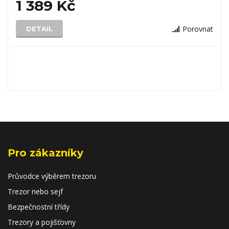
1 389 Kč
Porovnat
DETAIL
Pro zákazníky
Průvodce výběrem trezoru
Trezor nebo sejf
Bezpečnostní třídy
Trezory a pojišťovny