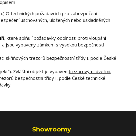
edpisem
Sb.) O technických požadavcích pro zabezpečení
abezpečení uschovaných, uložených nebo uskladněných
íň
, které splňují požadavky odolnosti proti vloupání
1 a jsou vybaveny zámkem s vysokou bezpečností
kaci skříňových trezorů bezpečnostní třídy I. podle České
bjekt“). Zvláštní objekt je vybaven
trezorovými dveřmi
,
trezorů bezpečnostní třídy I. podle České technické
davky.
Showroomy