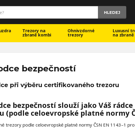
HLEDEJ
uzdra
Trezory na
Ohnivzdorné
Luxusní tr
zbraně kombi
trezory
na zbraně
odce bezpečností
ce při výběru certifikovaného trezoru
ce bezpečností slouží jako Váš rádce
u (podle celoevropské platné normy Č
ané trezory podle celoevropské platné normy ČSN EN 1143–1 pro 