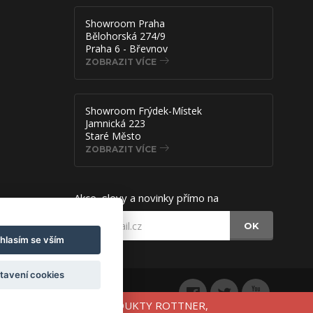
Showroom Praha
Bělohorská 274/9
Praha 6 - Břevnov
ZOBRAZIT VÍCE
Showroom Frýdek-Místek
Jamnická 223
Staré Město
ZOBRAZIT VÍCE
Akce, slevy a novinky přímo na
OK
hlasím se vším
tavení cookies
VU 10% NA VYBRANÉ PRODUKTY ROTTNER,