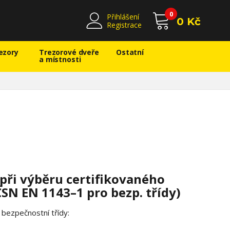
0
Přihlášení
0 Kč
Registrace
ezory
Trezorové dveře
Ostatní
a místnosti
 při výběru certifikovaného
SN EN 1143–1 pro bezp. třídy)
bezpečnostní třídy: