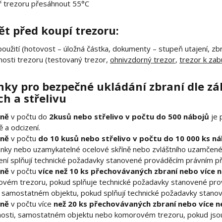
ř trezoru přesáhnout 55°C
ět před koupí trezoru:
použití (hotovost – úložná částka, dokumenty – stupeň utajení, zbr
nosti trezoru (testovaný trezor,
ohnivzdorný trezor
,
trezor k za
ky pro bezpečné ukládání zbraní dle zák
ch a střelivu
aně
v počtu do
2kusů nebo střelivo v počtu do 500 nábojů
je 
ě a odcizení.
aně
v počtu
do 10 kusů nebo střelivo v počtu do 10 000 ks n
nky nebo uzamykatelné ocelové skříně nebo zvláštního uzamčenéh
zení splňují technické požadavky stanovené prováděcím právním p
aně
v počtu
více než 10 ks přechovávaných zbraní nebo více n
ňovém trezoru, pokud splňuje technické požadavky stanovené pr
 samostatném objektu, pokud splňují technické požadavky stano
aně
v počtu více
než 20 ks přechovávaných zbraní nebo více ne
nosti, samostatném objektu nebo komorovém trezoru, pokud jsou