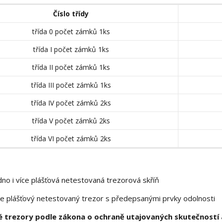
Číslo třídy
třída 0 počet zámků 1ks
třída I počet zámků 1ks
třída II počet zámků 1ks
třída III počet zámků 1ks
třída IV počet zámků 2ks
třída V počet zámků 2ks
třída VI počet zámků 2ks
no i více plášťová netestovaná trezorová skříň
e plášťový netestovaný trezor s předepsanými prvky odolnosti
 trezory podle zákona o ochraně utajovaných skutečností a 