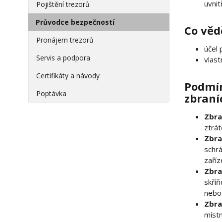
uvnit
Pojištění trezorů
Průvodce bezpečností
Co věd
Pronájem trezorů
účel 
Servis a podpora
vlast
Certifikáty a návody
Podmín
Poptávka
zbraní
Zbr
ztrát
Zbr
schrá
zaří
Zbr
skří
nebo
Zbr
míst