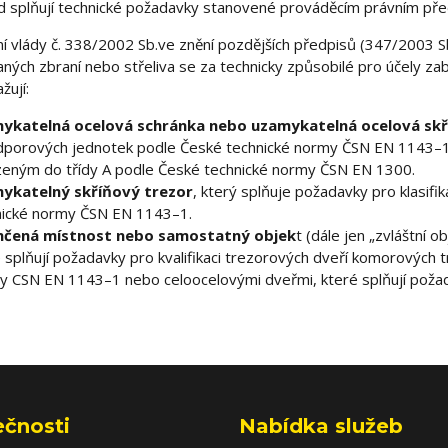
d splňují technické požadavky stanovené prováděcím právním př
ní vlády č. 338/2002 Sb.ve znění pozdějších předpisů (347/2003 
ných zbraní nebo střeliva se za technicky způsobilé pro účely z
žují:
ykatelná ocelová schránka nebo uzamykatelná ocelová skř
dporových jednotek podle České technické normy ČSN EN 1143–
zeným do třídy A podle České technické normy ČSN EN 1300.
ykatelný skříňový trezor
, který splňuje požadavky pro klasifi
nické normy ČSN EN 1143–1.
čená místnost nebo samostatný objek
t (dále jen „zvláštní o
 splňují požadavky pro kvalifikaci trezorových dveří komorových 
y CSN EN 1143–1 nebo celoocelovými dveřmi, které splňují poža
ečnosti
Nabídka služeb