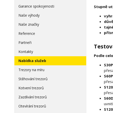
Garance spokojenosti
Stupně ut
Naše výhody
vyhr
důvě
Naše značky
tajn
přís
Reference
Partneři
Testov
Kontakty
Podle cel
Nabídka služeb
S30P
Trezory na míru
přes
S60P
Stěhování trezorů
přes
S120
Kotvení trezorů
přes
Zazdívání trezorů
S60D
uvnit
Otevírání trezorů
S120