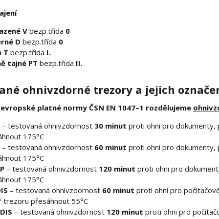
ajení
azené V
bezp.třída
0
rné D
bezp.třída
0
é T
bezp.třída
I.
ně tajné PT
bezp.třída
II.
ané ohnivzdorné trezory a jejich označe
oevropské platné normy ČSN EN 1047–1 rozdělujeme
ohnivz
– testovaná ohnivzdornost
30 minut
proti ohni pro dokumenty, p
áhnout 175°C
– testovaná ohnivzdornost
60 minut
proti ohni pro dokumenty, p
áhnout 175°C
P
– testovaná ohnivzdornost
120 minut
proti ohni pro dokumenty
áhnout 175°C
IS
– testovaná ohnivzdornost
60 minut
proti ohni pro počítačové
ř trezoru přesáhnout 55°C
DIS
– testovaná ohnivzdornost
120 minut
proti ohni pro počítač