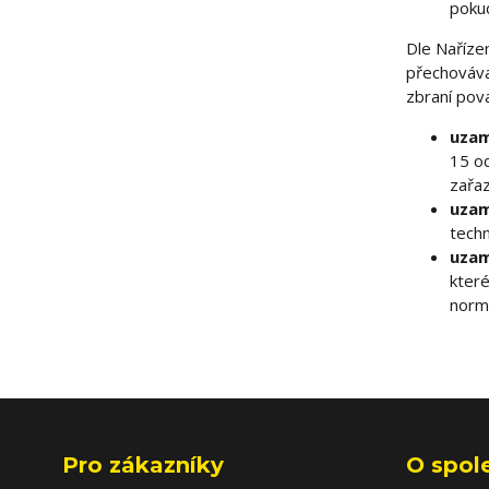
poku
Dle Naříze
přechováva
zbraní pova
uzam
15 o
zařa
uzam
tech
uzam
které
norm
Pro zákazníky
O spol