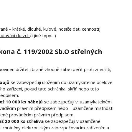
aně – krátké, dlouhé, kulové, nosiče dat, cennosti)
budování do zdi
či jiné typy…)
ona č. 119/2002 Sb.O střelných
povinen držitel zbraně vhodně zabezpečit proti zneužití,
ábojů
se zabezpečují uložením do uzamykatelné ocelové
o zařízení, pokud tato schránka, skříň nebo toto
ředpisem.
ež 10 000 ks nábojů
se zabezpečují v: uzamykatelném
ováděcím právním předpisem nebo – uzamčené místnosti
vené prováděcím právním předpisem.
ž 20 000 ks střeliva
se zabezpečují v uzamčené
 chráněny elektronickým zabezpečovacím zařízením a