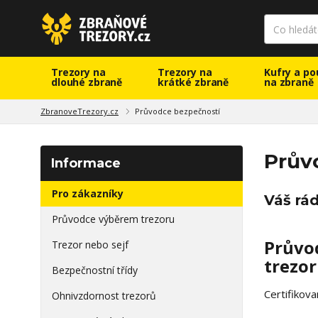
Trezory na
Trezory na
Kufry a po
dlouhé zbraně
krátké zbraně
na zbraně
ZbranoveTrezory.cz
Průvodce bezpečností
Prův
Informace
Pro zákazníky
Váš rád
Průvodce výběrem trezoru
Průvod
Trezor nebo sejf
trezor
Bezpečnostní třídy
Certifikov
Ohnivzdornost trezorů