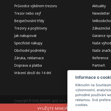
Průvodce výběrem trezoru
Aktuality
Trezor nebo sejf
Newsletter
Bezpečnostní třídy
Velkoobch
Trezory a pojišťovny
Zákaznická
Jak nakupovat
Garance sp
Specifické nákupy
Naše výho
Obchodní podmínky
Naše značk
Záruka, reklamace
Reference
Doprava a platba
Partneři
Vrácení zboží do 14 dní
Kontakty
Informace o cook
Kliknutím na Souhlasí
výkonnostní, analytic
pohodlné používání we
reklamou. Své prefere
Copyright © 2026 ADSAFE, spol. s r.o., Eshop řešení:
3solutions, spol. 
Provozováno na
B2B/B2C systému:
3ESHOP SmartShopper
cookies.
VYUŽIJTE MIMOŘÁDNOU AKCI A ZADEJTE
Verze webu pro PC.