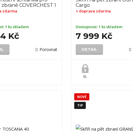
í zbraně COVERCHEST 1
Cargo
a zdarma
+ doprava zdarma
st:
1 ks skladem
Dostupnost:
1 ks skladem
84 Kč
7 999 Kč
Porovnat
IL
DETAIL
EL
NOVÉ
TIP