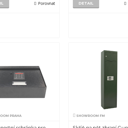
Porovnat
IL
DETAIL
OOM PRAHA
SHOWROOM FM
nostní schránka pro
Skříň na pět zbraní Gun