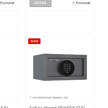
Porovnat
Porovnat
DETAIL
NOVÉ
SHOWROOM PRAHA, FM
 5 EL
Sejf na zbraně PRAKTIK 17 EL