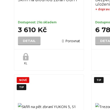
uložen
+ doprav
Dostupnost:
2 ks skladem
Dostupno
3 610 Kč
6 7
Porovnat
DETAIL
DETA
KL
NOVÉ
TIP
TIP