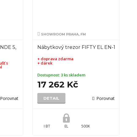
SHOWROOM PRAHA, FM
ANDE 5,
Nábytkový trezor FIFTY EL EN-1
+ doprava zdarma
šť s
+ dárek
ol
Dostupnost:
3 ks skladem
17 262 Kč
Porovnat
Porovnat
DETAIL
I BT
EL
500K