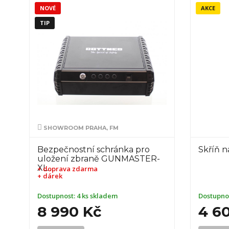
NOVÉ
AKCE
TIP
SHOWROOM PRAHA, FM
Bezpečnostní schránka pro
Skříň n
uložení zbraně GUNMASTER-
XL…
+ doprava zdarma
+ dárek
Dostupnost:
4 ks skladem
Dostupno
8 990 Kč
4 6