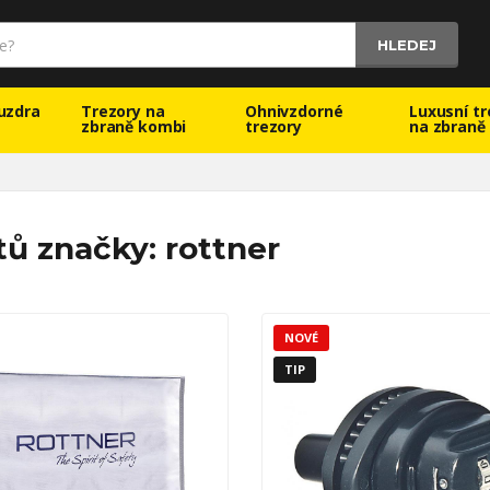
HLEDEJ
uzdra
Trezory na
Ohnivzdorné
Luxusní tr
zbraně kombi
trezory
na zbraně
ů značky: rottner
NOVÉ
TIP