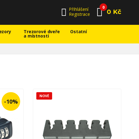
0
Přihlášení
0 Kč
Registrace
ezory
Trezorové dveře
Ostatní
a místnosti
NOVÉ
-10%