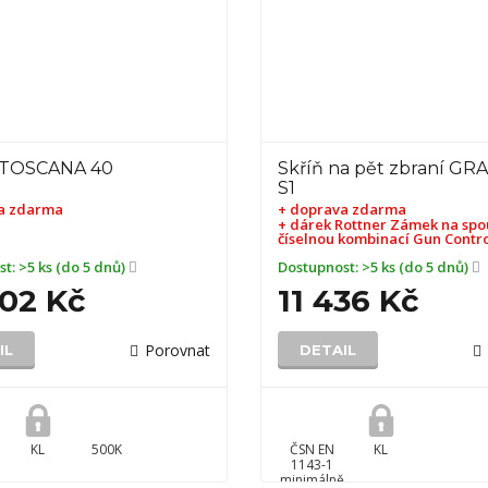
 TOSCANA 40
Skříň na pět zbraní GR
S1
a zdarma
+ doprava zdarma
+ dárek
Rottner Zámek na spou
číselnou kombinací Gun Contr
st:
>5 ks (do 5 dnů)
Dostupnost:
>5 ks (do 5 dnů)
402 Kč
11 436 Kč
Porovnat
IL
DETAIL
KL
500K
ČSN EN
KL
1143-1
minimálně