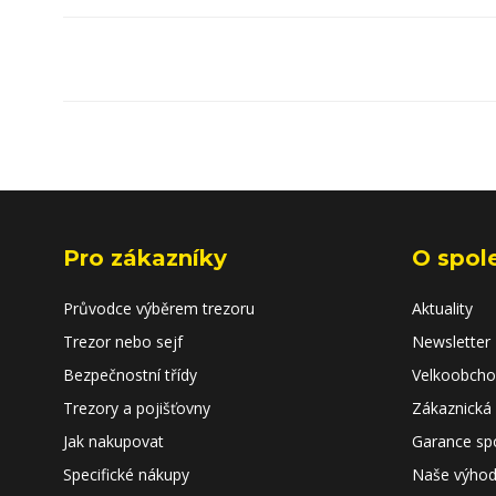
15RU,
splňuje
zákon č.
90/2024
Sb.
Pro zákazníky
O spol
Průvodce výběrem trezoru
Aktuality
Trezor nebo sejf
Newsletter
Bezpečnostní třídy
Velkoobch
Trezory a pojišťovny
Zákaznická
Jak nakupovat
Garance sp
Specifické nákupy
Naše výho