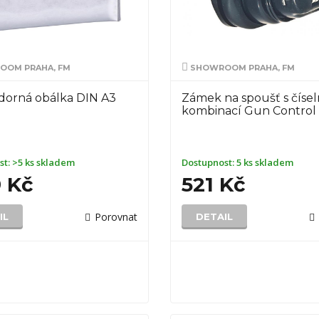
OM PRAHA, FM
SHOWROOM PRAHA, FM
dorná obálka DIN A3
Zámek na spoušť s číse
kombinací Gun Control
st:
>5 ks skladem
Dostupnost:
5 ks skladem
9 Kč
521 Kč
Porovnat
IL
DETAIL