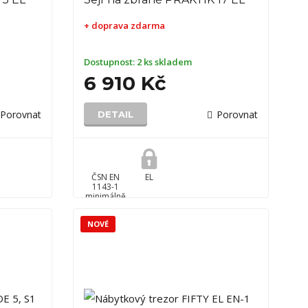
+ doprava zdarma
Dostupnost:
2 ks skladem
6 910 Kč
Porovnat
Porovnat
DETAIL
ČSN EN
EL
1143-1
minimálně
15RU,
splňuje
NOVÉ
zákon č.
90/2024
Sb.