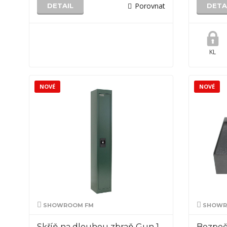
Porovnat
DETAIL
DETA
KL
NOVÉ
NOVÉ
SHOWROOM FM
SHOWR
Skříň na dlouhou zbraň Gun 1
Bezpeč