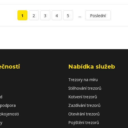
15RU,
splňuje
zákon č.
90/2024
...
1
2
3
4
5
Poslední
Sb.
ečnosti
Nabídka služeb
Trezory na míru
Stěhování trezorů
od
Kotvení trezorů
 podpora
Zazdívání trezorů
okojenosti
Otevírání trezorů
dy
Pojištění trezorů