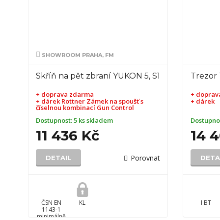
SHOWROOM PRAHA, FM
Skříň na pět zbraní YUKON 5, S1
Trezor
+ doprava zdarma
+ doprav
+ dárek
Rottner Zámek na spoušť s
+ dárek
číselnou kombinací Gun Control
Dostupnost:
5 ks skladem
Dostupno
11 436 Kč
14 
Porovnat
DETAIL
DETA
ČSN EN
KL
I BT
1143-1
minimálně