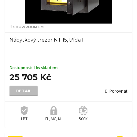
SHOWROOM FM
Nábytkový trezor NT 15, třída I
Dostupnost:
1 ks skladem
25 705 Kč
Porovnat
DETAIL
I BT
EL, MC, KL
500K