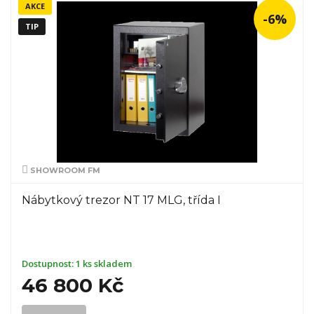
AKCE
-6%
TIP
SHOWROOM FM
Nábytkový trezor NT 17 MLG, třída I
Dostupnost:
1 ks skladem
46 800 Kč