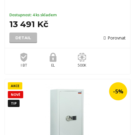
Dostupnost:
4 ks skladem
13 491 Kč
Porovnat
DETAIL
I BT
EL
500K
AKCE
-5%
NOVÉ
TIP