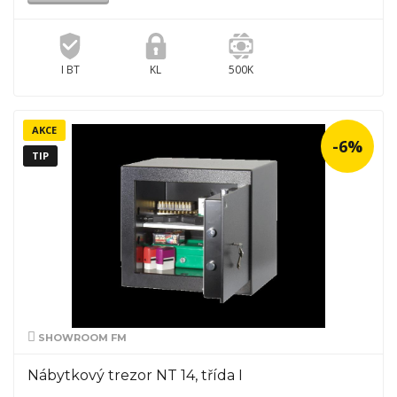
I BT
KL
500K
AKCE
-6%
TIP
SHOWROOM FM
Nábytkový trezor NT 14, třída I