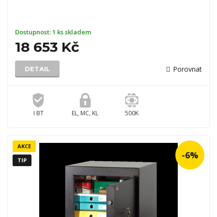
Dostupnost:
1 ks skladem
18 653 Kč
Porovnat
DETAIL
I BT
EL, MC, KL
500K
AKCE
-6%
TIP