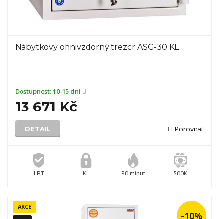
Nábytkový ohnivzdorný trezor ASG-30 KL
Dostupnost:
10-15 dní
13 671 Kč
Porovnat
DETAIL
I BT
KL
30 minut
500K
AKCE
-10%