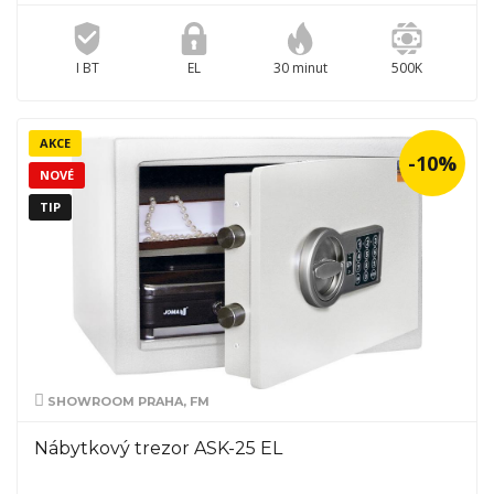
I BT
EL
30 minut
500K
AKCE
-10%
NOVÉ
TIP
SHOWROOM PRAHA, FM
Nábytkový trezor ASK-25 EL