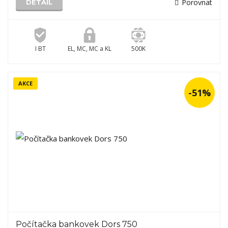
Porovnat
DETAIL
I BT
EL, MC, MC a KL
500K
AKCE
-51%
Počítačka bankovek Dors 750