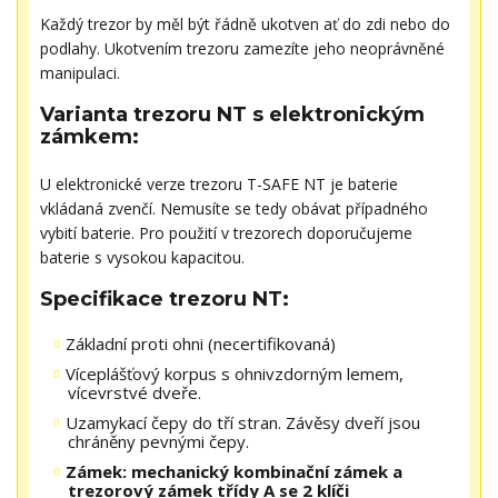
Každý trezor by měl být řádně ukotven ať do zdi nebo do
podlahy. Ukotvením trezoru zamezíte jeho neoprávněné
manipulaci.
Varianta trezoru NT s elektronickým
zámkem:
U elektronické verze trezoru T-SAFE NT je baterie
vkládaná zvenčí. Nemusíte se tedy obávat případného
vybití baterie. Pro použití v trezorech doporučujeme
baterie s vysokou kapacitou.
Specifikace trezoru NT:
Základní proti ohni (necertifikovaná)
Víceplášťový korpus s ohnivzdorným lemem,
vícevrstvé dveře.
Uzamykací čepy do tří stran. Závěsy dveří jsou
chráněny pevnými čepy.
Zámek: mechanický kombinační zámek a
trezorový zámek třídy A se 2 klíči