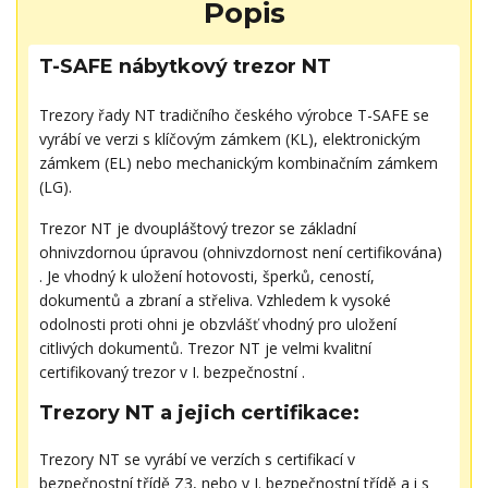
Popis
T-SAFE nábytkový trezor NT
Trezory řady NT tradičního českého výrobce T-SAFE se
vyrábí ve verzi s klíčovým zámkem (KL), elektronickým
zámkem (EL) nebo mechanickým kombinačním zámkem
(LG).
Trezor NT je dvoupláštový trezor se základní
ohnivzdornou úpravou (ohnivzdornost není certifikována)
. Je vhodný k uložení hotovosti, šperků, ceností,
dokumentů a zbraní a střeliva. Vzhledem k vysoké
odolnosti proti ohni je obzvlášť vhodný pro uložení
citlivých dokumentů. Trezor NT je velmi kvalitní
certifikovaný trezor v I. bezpečnostní .
Trezory NT a jejich certifikace:
Trezory NT se vyrábí ve verzích s certifikací v
bezpečnostní třídě Z3, nebo v I. bezpečnostní třídě a i s