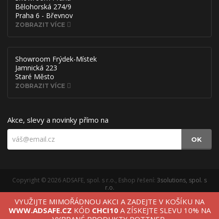
Bělohorská 274/9
Praha 6 - Břevnov
ZOBRAZIT VÍCE
Showroom Frýdek-Místek
Jamnická 223
Staré Město
ZOBRAZIT VÍCE
Akce, slevy a novinky přímo na
OK
Copyright © 2026 ADSAFE, spol. s r.o., Eshop řešení:
3solutions, spol. s
r.o.
Provozováno na
B2B/B2C systému:
3ESHOP SmartShopper
VYUŽIJTE MIMOŘÁDNOU AKCI A ZADEJTE V KOŠÍKU NA
Verze webu pro PC.
WWW.ADSAFE.CZ
KÓD
CHCI10
A ZÍSKEJTE SLEVU 10% NA