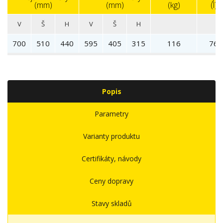
(mm)
(mm)
(kg)
(l)
V
Š
H
V
Š
H
700
510
440
595
405
315
116
76
Popis
Parametry
Varianty produktu
Certifikáty, návody
Ceny dopravy
Stavy skladů