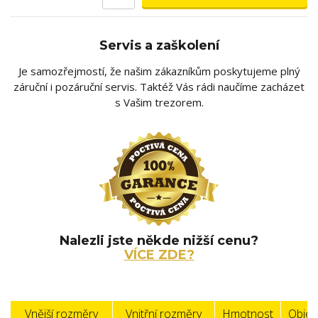
Servis a zaškolení
Je samozřejmostí, že našim zákazníkům poskytujeme plný
záruční i pozáruční servis. Taktéž Vás rádi naučíme zacházet
s Vašim trezorem.
Nalezli jste někde nižší cenu?
VÍCE ZDE?
Vnější rozměry
Vnitřní rozměry
Hmotnost
Obje