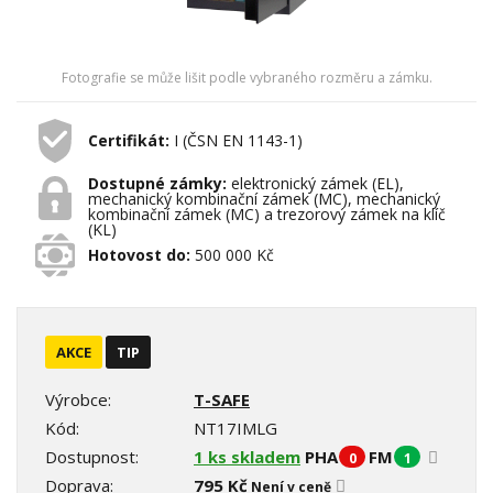
Fotografie se může lišit podle vybraného rozměru a zámku.
Certifikát:
I (ČSN EN 1143-1)
Dostupné zámky:
elektronický zámek (EL),
mechanický kombinační zámek (MC), mechanický
kombinační zámek (MC) a trezorový zámek na klíč
(KL)
Hotovost do:
500 000 Kč
AKCE
TIP
Výrobce:
T-SAFE
Kód:
NT17IMLG
Dostupnost:
1 ks skladem
PHA
FM
0
1
Doprava:
795 Kč
Není v ceně