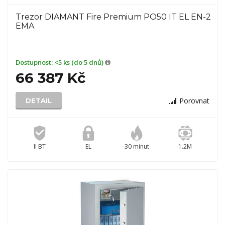
Trezor DIAMANT Fire Premium PO50 IT EL EN-2
EMA
Dostupnost:
<5 ks (do 5 dnů)
66 387 Kč
Porovnat
DETAIL
II BT
EL
30 minut
1.2M