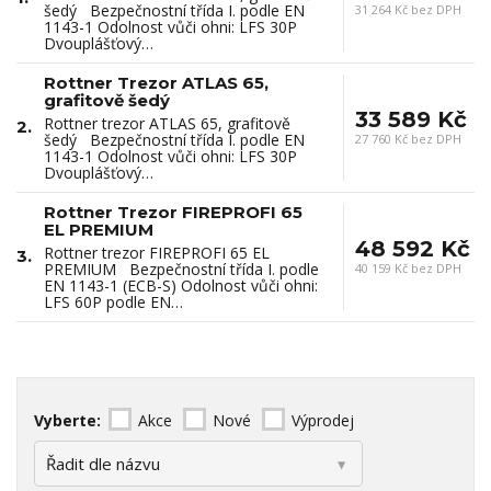
šedý Bezpečnostní třída I. podle EN
31 264 Kč bez DPH
1143-1 Odolnost vůči ohni: LFS 30P
Dvouplášťový…
Rottner Trezor ATLAS 65,
grafitově šedý
33 589 Kč
Rottner trezor ATLAS 65, grafitově
2.
šedý Bezpečnostní třída I. podle EN
27 760 Kč bez DPH
1143-1 Odolnost vůči ohni: LFS 30P
Dvouplášťový…
Rottner Trezor FIREPROFI 65
EL PREMIUM
48 592 Kč
Rottner trezor FIREPROFI 65 EL
3.
PREMIUM Bezpečnostní třída I. podle
40 159 Kč bez DPH
EN 1143-1 (ECB-S) Odolnost vůči ohni:
LFS 60P podle EN…
Vyberte:
Akce
Nové
Výprodej