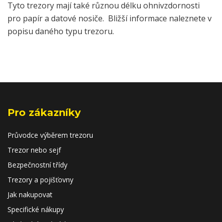
Tyto trezory mají také různou délku ohnivzdornosti
pro papír a datové nosiče. Bližší informace naleznete v
popisu daného typu trezoru.
Pro zákazníky
Průvodce výběrem trezoru
Trezor nebo sejf
Bezpečnostní třídy
Trezory a pojišťovny
Jak nakupovat
Specifické nákupy