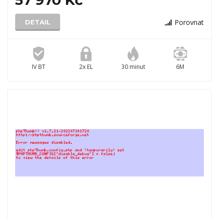
57 970 Kč
Porovnat
DETAIL
IV BT
2x EL
30 minut
6M