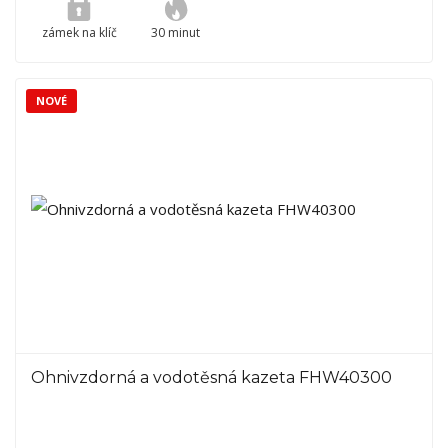
zámek na klíč
30 minut
NOVÉ
Ohnivzdorná a vodotěsná kazeta FHW40300