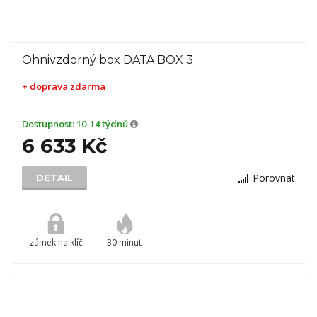
Ohnivzdorný box DATA BOX 3
+ doprava zdarma
Dostupnost:
10-14 týdnů
6 633 Kč
Porovnat
DETAIL
zámek na klíč
30 minut