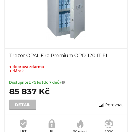
Trezor OPAL Fire Premium OPD-120 IT EL
+ doprava zdarma
+ dárek
Dostupnost:
<5 ks (do 7 dnů)
85 837 Kč
Porovnat
DETAIL
I BT
EL
30 minut
500K