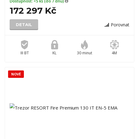
Dostupnost:
<5 ks (do 7 dnů)
172 297 Kč
Porovnat
DETAIL
III BT
KL
30 minut
4M
NOVÉ