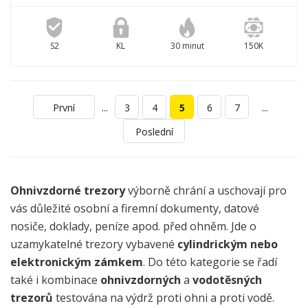
S2
KL
30 minut
150K
...
...
První
3
4
5
6
7
Poslední
Ohnivzdorné trezory
výborně chrání a uschovají pro
vás důležité osobní a firemní dokumenty, datové
nosiče, doklady, peníze apod. před ohněm. Jde o
uzamykatelné trezory vybavené
cylindrickým nebo
elektronickým zámkem
. Do této kategorie se řadí
také i kombinace
ohnivzdorných
a
vodotěsných
trezorů
testována na výdrž proti ohni a proti vodě.