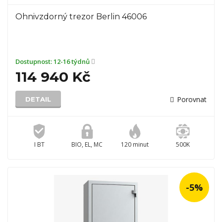
Ohnivzdorný trezor Berlin 46006
Dostupnost:
12-16 týdnů
114 940 Kč
Porovnat
DETAIL
I BT
BIO, EL, MC
120 minut
500K
-5%