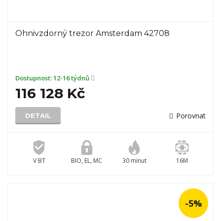
Ohnivzdorný trezor Amsterdam 42708
Dostupnost:
12-16 týdnů
116 128 Kč
Porovnat
DETAIL
V BT
BIO, EL, MC
30 minut
16M
-5%