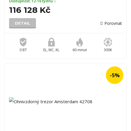
Dostupnost:
12-16 týdnů
116 128 Kč
Porovnat
DETAIL
0 BT
EL, MC, KL
60 minut
300K
-5%