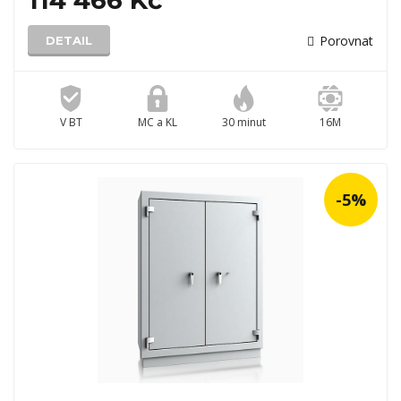
114 466 Kč
Porovnat
DETAIL
V BT
MC a KL
30 minut
16M
-5%