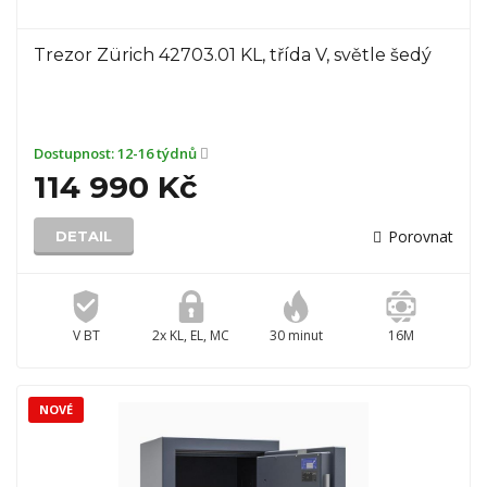
Trezor Zürich 42703.01 KL, třída V, světle šedý
Dostupnost:
12-16 týdnů
114 990 Kč
Porovnat
DETAIL
V BT
2x KL, EL, MC
30 minut
16M
NOVÉ