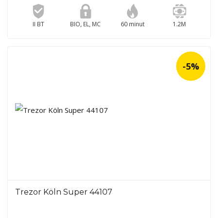
II BT
BIO, EL, MC
60 minut
1.2M
-5%
Trezor Köln Super 44107