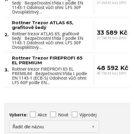
šedý Bezpečnostní třída I. podle EN
31 264 Kč bez DPH
1143-1 Odolnost vůči ohni: LFS 30P
Dvouplášťový…
Rottner Trezor ATLAS 65,
grafitově šedý
33 589 Kč
Rottner trezor ATLAS 65, grafitově
2.
šedý Bezpečnostní třída I. podle EN
27 760 Kč bez DPH
1143-1 Odolnost vůči ohni: LFS 30P
Dvouplášťový…
Rottner Trezor FIREPROFI 65
EL PREMIUM
48 592 Kč
Rottner trezor FIREPROFI 65 EL
3.
PREMIUM Bezpečnostní třída I. podle
40 159 Kč bez DPH
EN 1143-1 (ECB-S) Odolnost vůči ohni:
LFS 60P podle EN…
Vyberte:
Akce
Nové
Výprodej