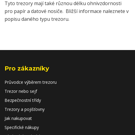
Tyto trezory mají také různou délku ohnivzdornosti
pro papír a datové nosiče. Bližší informace naleznete v
popisu daného typu trezoru.
Pro zákazníky
Průvodce výběrem trezoru
Trezor nebo sejf
Bezpečnostní třídy
Trezory a pojišťovny
Jak nakupovat
Specifické nákupy