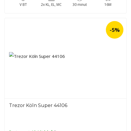
V BT
2x KL, EL, MC
30 minut
16M
-5%
Trezor Köln Super 44106