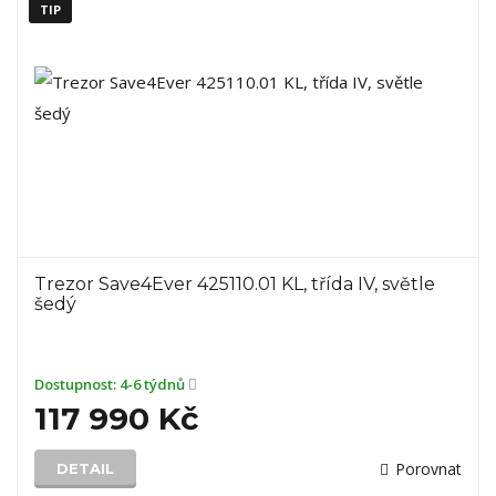
TIP
Trezor Save4Ever 425110.01 KL, třída IV, světle
šedý
Dostupnost:
4-6 týdnů
117 990 Kč
Porovnat
DETAIL