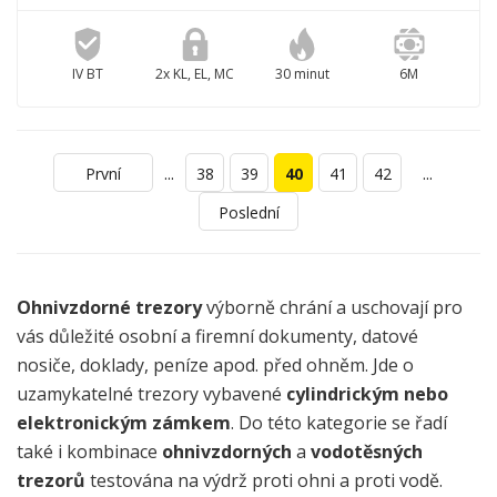
IV BT
2x KL, EL, MC
30 minut
6M
...
...
První
38
39
40
41
42
Poslední
Ohnivzdorné trezory
výborně chrání a uschovají pro
vás důležité osobní a firemní dokumenty, datové
nosiče, doklady, peníze apod. před ohněm. Jde o
uzamykatelné trezory vybavené
cylindrickým nebo
elektronickým zámkem
. Do této kategorie se řadí
také i kombinace
ohnivzdorných
a
vodotěsných
trezorů
testována na výdrž proti ohni a proti vodě.