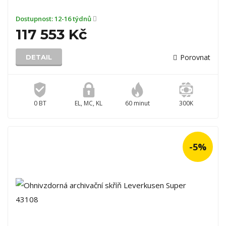
Dostupnost:
12-16 týdnů
117 553 Kč
Porovnat
DETAIL
0 BT
EL, MC, KL
60 minut
300K
-5%