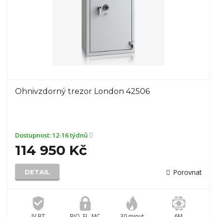
Ohnivzdorný trezor London 42506
Dostupnost:
12-16 týdnů
114 950 Kč
Porovnat
DETAIL
IV BT
BIO, EL, MC
30 minut
6M