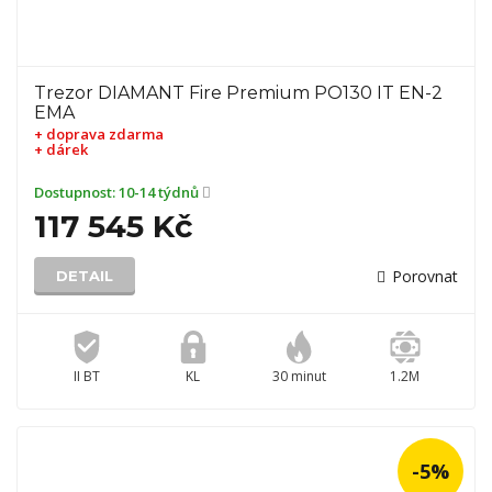
Trezor DIAMANT Fire Premium PO130 IT EN-2
EMA
+ doprava zdarma
+ dárek
Dostupnost:
10-14 týdnů
117 545 Kč
Porovnat
DETAIL
II BT
KL
30 minut
1.2M
-5%