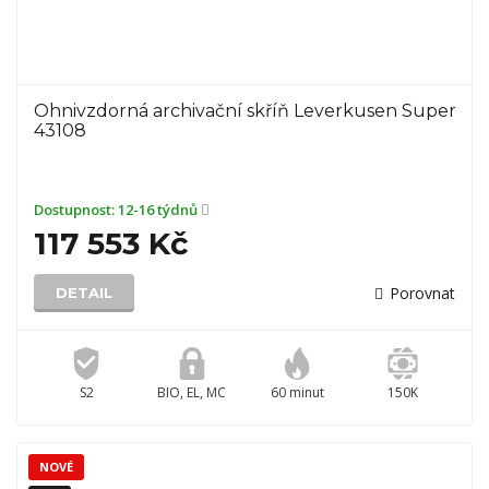
Ohnivzdorná archivační skříň Leverkusen Super
43108
Dostupnost:
12-16 týdnů
117 553 Kč
Porovnat
DETAIL
S2
BIO, EL, MC
60 minut
150K
NOVÉ