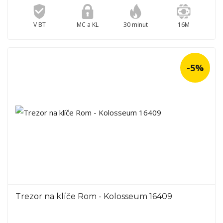
V BT
MC a KL
30 minut
16M
-5%
Trezor na klíče Rom - Kolosseum 16409