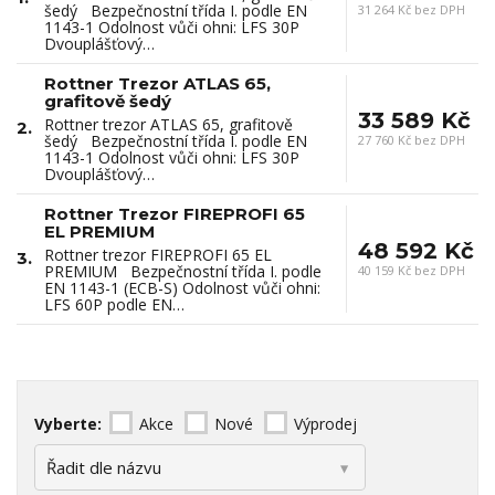
šedý Bezpečnostní třída I. podle EN
31 264 Kč bez DPH
1143-1 Odolnost vůči ohni: LFS 30P
Dvouplášťový…
Rottner Trezor ATLAS 65,
grafitově šedý
33 589 Kč
Rottner trezor ATLAS 65, grafitově
2.
šedý Bezpečnostní třída I. podle EN
27 760 Kč bez DPH
1143-1 Odolnost vůči ohni: LFS 30P
Dvouplášťový…
Rottner Trezor FIREPROFI 65
EL PREMIUM
48 592 Kč
Rottner trezor FIREPROFI 65 EL
3.
PREMIUM Bezpečnostní třída I. podle
40 159 Kč bez DPH
EN 1143-1 (ECB-S) Odolnost vůči ohni:
LFS 60P podle EN…
Vyberte:
Akce
Nové
Výprodej