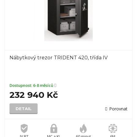
Nábytkový trezor TRIDENT 420, třída IV
Dostupnost:
6-8 měsíců
232 940 Kč
Porovnat
DETAIL
IV BT
MC a KL
60 minut
6M