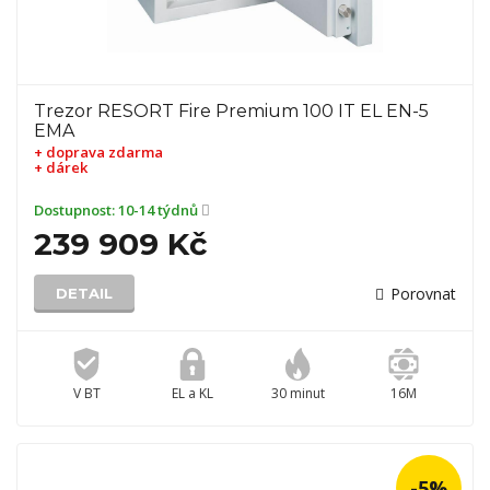
Trezor RESORT Fire Premium 100 IT EL EN-5
EMA
+ doprava zdarma
+ dárek
Dostupnost:
10-14 týdnů
239 909 Kč
Porovnat
DETAIL
V BT
EL a KL
30 minut
16M
-5%