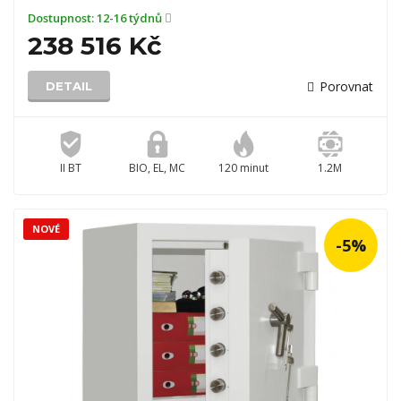
Dostupnost:
12-16 týdnů
238 516 Kč
Porovnat
DETAIL
II BT
BIO, EL, MC
120 minut
1.2M
NOVÉ
-5%