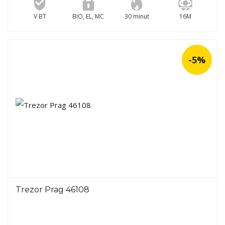
V BT
BIO, EL, MC
30 minut
16M
-5%
Trezor Prag 46108