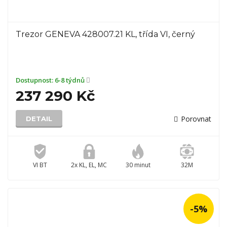
Trezor GENEVA 428007.21 KL, třída VI, černý
Dostupnost:
6-8 týdnů
237 290 Kč
Porovnat
DETAIL
VI BT
2x KL, EL, MC
30 minut
32M
-5%