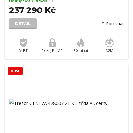
Dostupnost:
6-8 týdnů
237 290 Kč
Porovnat
DETAIL
VI BT
2x KL, EL, MC
30 minut
32M
NOVÉ