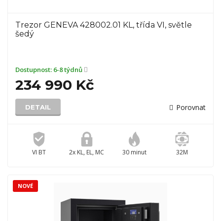
Trezor GENEVA 428002.01 KL, třída VI, světle
šedý
Dostupnost:
6-8 týdnů
234 990 Kč
Porovnat
DETAIL
VI BT
2x KL, EL, MC
30 minut
32M
NOVÉ