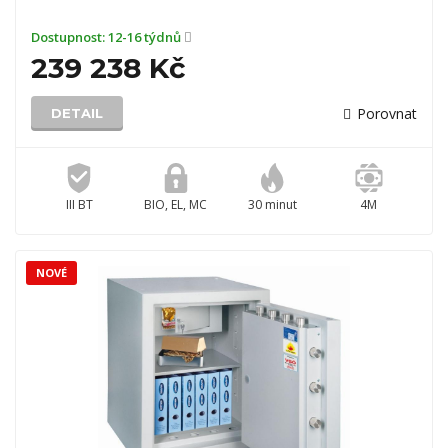
Dostupnost:
12-16 týdnů
239 238 Kč
Porovnat
DETAIL
III BT
BIO, EL, MC
30 minut
4M
NOVÉ