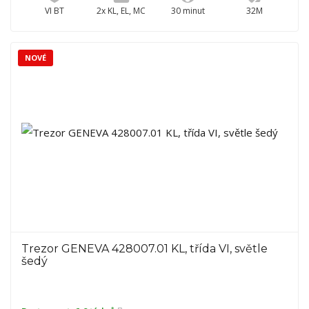
VI BT
2x KL, EL, MC
30 minut
32M
NOVÉ
Trezor GENEVA 428007.01 KL, třída VI, světle
šedý