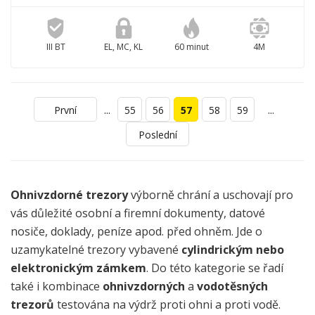
III BT
EL, MC, KL
60 minut
4M
...
...
První
55
56
57
58
59
Poslední
Ohnivzdorné trezory
výborně chrání a uschovají pro
vás důležité osobní a firemní dokumenty, datové
nosiče, doklady, peníze apod. před ohněm. Jde o
uzamykatelné trezory vybavené
cylindrickým nebo
elektronickým zámkem
. Do této kategorie se řadí
také i kombinace
ohnivzdorných
a
vodotěsných
trezorů
testována na výdrž proti ohni a proti vodě.