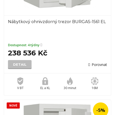
Nábytkový ohnivzdorný trezor BURGAS-1561 EL
Dostupnost:
4 týdny
238 536 Kč
Porovnat
DETAIL
V BT
EL a KL
30 minut
16M
NOVÉ
-5%