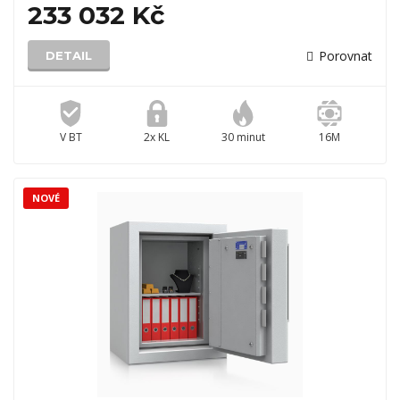
233 032 Kč
Porovnat
DETAIL
V BT
2x KL
30 minut
16M
NOVÉ