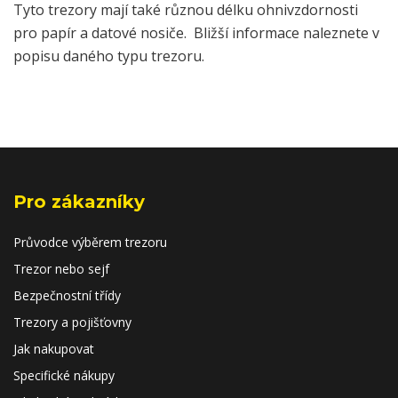
Tyto trezory mají také různou délku ohnivzdornosti
pro papír a datové nosiče. Bližší informace naleznete v
popisu daného typu trezoru.
Pro zákazníky
Průvodce výběrem trezoru
Trezor nebo sejf
Bezpečnostní třídy
Trezory a pojišťovny
Jak nakupovat
Specifické nákupy