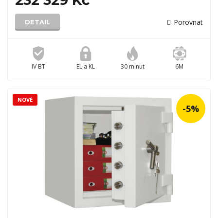
232 329 Kč
Porovnat
DETAIL
IV BT
EL a KL
30 minut
6M
NOVÉ
-5%