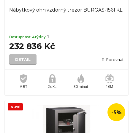
Nábytkový ohnivzdorný trezor BURGAS-1561 KL
Dostupnost:
4 týdny
232 836 Kč
Porovnat
DETAIL
V BT
2x KL
30 minut
16M
NOVÉ
-5%