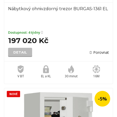
Nábytkový ohnivzdorný trezor BURGAS-1361 EL
Dostupnost:
4 týdny
197 020 Kč
Porovnat
DETAIL
V BT
EL a KL
30 minut
16M
NOVÉ
-5%