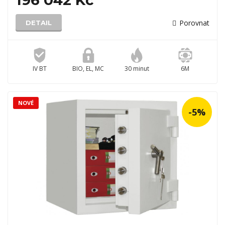
196 042 Kč
Porovnat
DETAIL
IV BT
BIO, EL, MC
30 minut
6M
NOVÉ
-5%