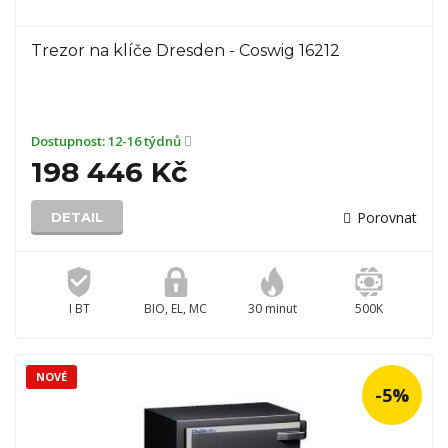
Trezor na klíče Dresden - Coswig 16212
Dostupnost:
12-16 týdnů
198 446 Kč
Porovnat
DETAIL
I BT
BIO, EL, MC
30 minut
500K
NOVÉ
-5%