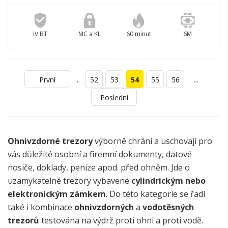
IV BT
MC a KL
60 minut
6M
...
...
První
52
53
54
55
56
Poslední
Ohnivzdorné trezory
výborně chrání a uschovají pro
vás důležité osobní a firemní dokumenty, datové
nosiče, doklady, peníze apod. před ohněm. Jde o
uzamykatelné trezory vybavené
cylindrickým nebo
elektronickým zámkem
. Do této kategorie se řadí
také i kombinace
ohnivzdorných
a
vodotěsných
trezorů
testována na výdrž proti ohni a proti vodě.