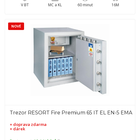
V BT
MC a KL
60 minut
16M
NOVÉ
Trezor RESORT Fire Premium 65 IT EL EN-5 EMA
+ doprava zdarma
+ dárek