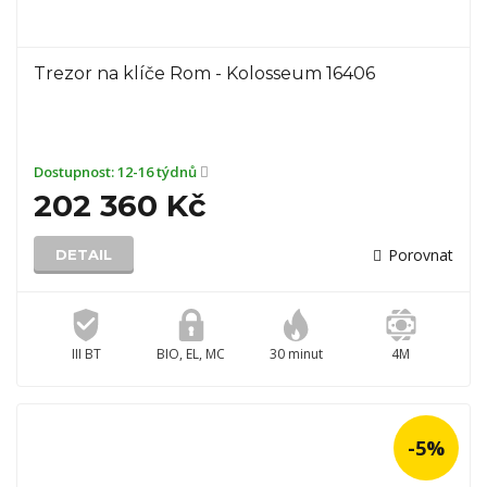
Trezor na klíče Rom - Kolosseum 16406
Dostupnost:
12-16 týdnů
202 360 Kč
Porovnat
DETAIL
III BT
BIO, EL, MC
30 minut
4M
-5%