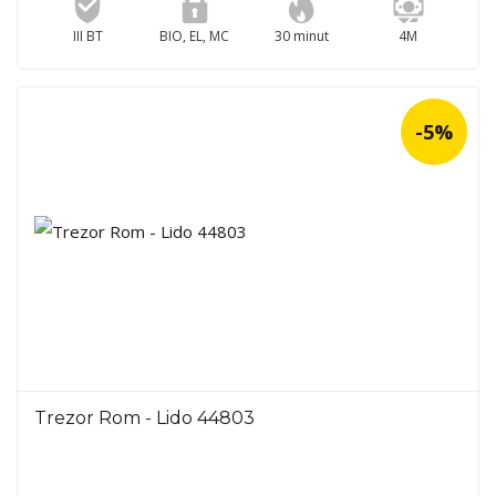
III BT
BIO, EL, MC
30 minut
4M
-5%
Trezor Rom - Lido 44803