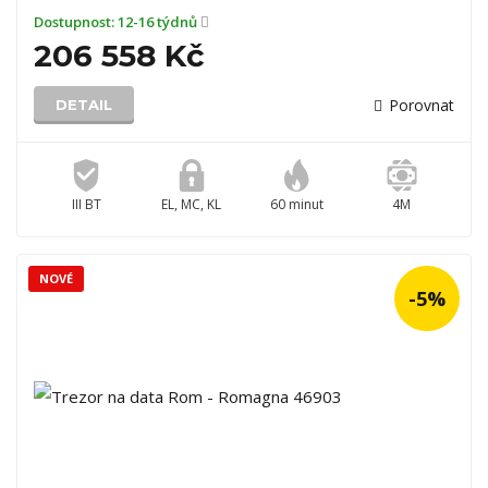
Dostupnost:
12-16 týdnů
206 558 Kč
Porovnat
DETAIL
III BT
EL, MC, KL
60 minut
4M
NOVÉ
-5%