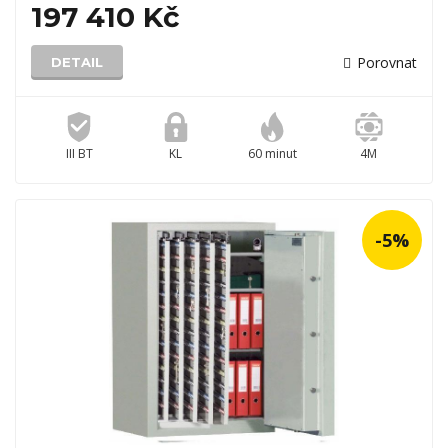
197 410 Kč
Porovnat
DETAIL
III BT
KL
60 minut
4M
-5%