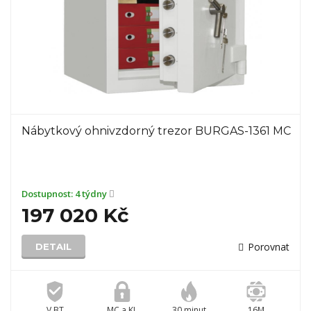
Nábytkový ohnivzdorný trezor BURGAS-1361 MC
Dostupnost:
4 týdny
197 020 Kč
Porovnat
DETAIL
V BT
MC a KL
30 minut
16M