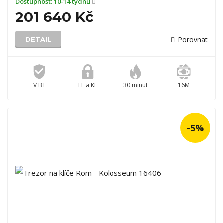
Dostupnost:
10-14 týdnů
201 640 Kč
Porovnat
DETAIL
V BT
EL a KL
30 minut
16M
-5%