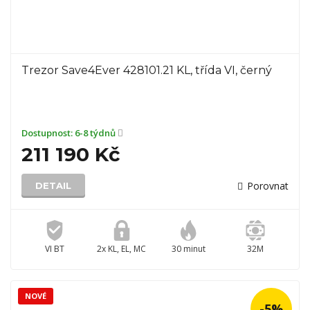
Trezor Save4Ever 428101.21 KL, třída VI, černý
Dostupnost:
6-8 týdnů
211 190 Kč
Porovnat
DETAIL
VI BT
2x KL, EL, MC
30 minut
32M
NOVÉ
-5%