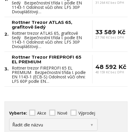
šedý Bezpečnostní třída I. podle EN
31 264 Kč bez DPH
1143-1 Odolnost vůči ohni: LFS 30P
Dvouplášťový…
Rottner Trezor ATLAS 65,
grafitově šedý
33 589 Kč
Rottner trezor ATLAS 65, grafitově
2.
šedý Bezpečnostní třída I. podle EN
27 760 Kč bez DPH
1143-1 Odolnost vůči ohni: LFS 30P
Dvouplášťový…
Rottner Trezor FIREPROFI 65
EL PREMIUM
48 592 Kč
Rottner trezor FIREPROFI 65 EL
3.
PREMIUM Bezpečnostní třída I. podle
40 159 Kč bez DPH
EN 1143-1 (ECB-S) Odolnost vůči ohni:
LFS 60P podle EN…
Vyberte:
Akce
Nové
Výprodej