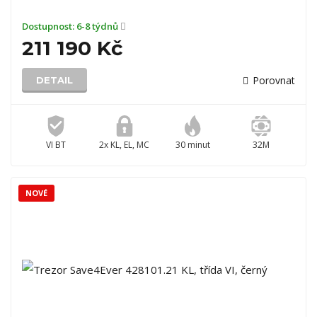
Dostupnost:
6-8 týdnů
211 190 Kč
Porovnat
DETAIL
VI BT
2x KL, EL, MC
30 minut
32M
NOVÉ