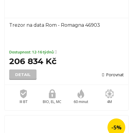
Trezor na data Rom - Romagna 46903
Dostupnost:
12-16 týdnů
206 834 Kč
Porovnat
DETAIL
III BT
BIO, EL, MC
60 minut
4M
-5%