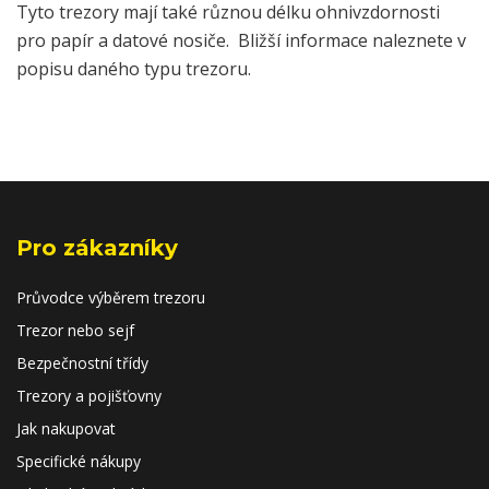
Tyto trezory mají také různou délku ohnivzdornosti
pro papír a datové nosiče. Bližší informace naleznete v
popisu daného typu trezoru.
Pro zákazníky
Průvodce výběrem trezoru
Trezor nebo sejf
Bezpečnostní třídy
Trezory a pojišťovny
Jak nakupovat
Specifické nákupy