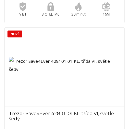
V BT
BIO, EL, MC
30 minut
16M
NOVÉ
Trezor Save4Ever 428101.01 KL, třída VI, světle
šedý