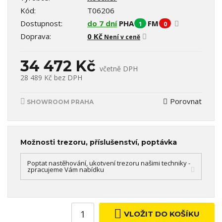
Kód:
T06206
Dostupnost:
do 7 dní
PHA
FM
1
0
Doprava:
0 Kč
Není v ceně
34 472 Kč
včetně DPH
28 489 Kč
bez DPH
Porovnat
SHOWROOM PRAHA
Možnosti trezoru, příslušenství, poptávka
Poptat nastěhování, ukotvení trezoru našimi techniky -
zpracujeme Vám nabídku
VLOŽIT DO KOŠÍKU