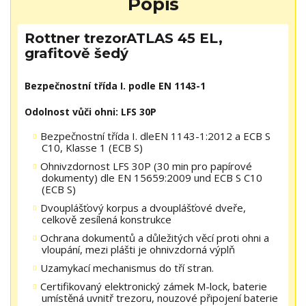
Popis
Rottner trezorATLAS 45 EL,
grafitově šedý
Bezpečnostní třída I. podle EN 1143-1
Odolnost vůči ohni: LFS 30P
Bezpečnostní třída I. dleEN 1143-1:2012 a ECB S
C10, Klasse 1 (ECB S)
Ohnivzdornost LFS 30P (30 min pro papírové
dokumenty) dle EN 15659:2009 und ECB S C10
(ECB S)
Dvouplášťový korpus a dvouplášťové dveře,
celkově zesílená konstrukce
Ochrana dokumentů a důležitých věcí proti ohni a
vloupání, mezi plášti je ohnivzdorná výplň
Uzamykací mechanismus do tří stran.
Certifikovaný elektronický zámek M-lock, baterie
umístěná uvnitř trezoru, nouzové připojení baterie