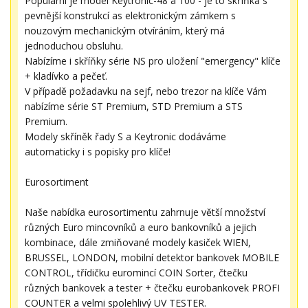
Populární je model Keytronic-48 a 100 - je to skříňka s
pevnější konstrukcí as elektronickým zámkem s
nouzovým mechanickým otvíráním, který má
jednoduchou obsluhu.
Nabízíme i skříňky série NS pro uložení "emergency" klíče
+ kladívko a pečeť.
V případě požadavku na sejf, nebo trezor na klíče Vám
nabízíme série ST Premium, STD Premium a STS
Premium.
Modely skříněk řady S a Keytronic dodáváme
automaticky i s popisky pro klíče!
Eurosortiment
Naše nabídka eurosortimentu zahrnuje větší množství
různých Euro mincovníků a euro bankovníků a jejich
kombinace, dále zmiňované modely kasiček WIEN,
BRUSSEL, LONDON, mobilní detektor bankovek MOBILE
CONTROL, třídičku euromincí COIN Sorter, čtečku
různých bankovek a tester + čtečku eurobankovek PROFI
COUNTER a velmi spolehlivý UV TESTER.