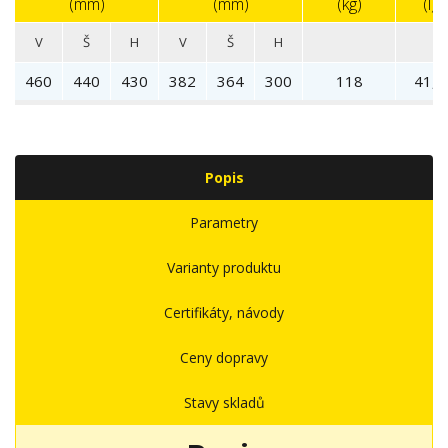
(mm)
(mm)
(kg)
(l)
V
Š
H
V
Š
H
460
440
430
382
364
300
118
41,5
Popis
Parametry
Varianty produktu
Certifikáty, návody
Ceny dopravy
Stavy skladů