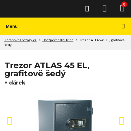
0
Menu
ZbranoveTrezory.cz
I.bezpečnostní třída
Trezor ATLAS 45 EL, grafitově
šedý
Trezor ATLAS 45 EL,
grafitově šedý
+ dárek