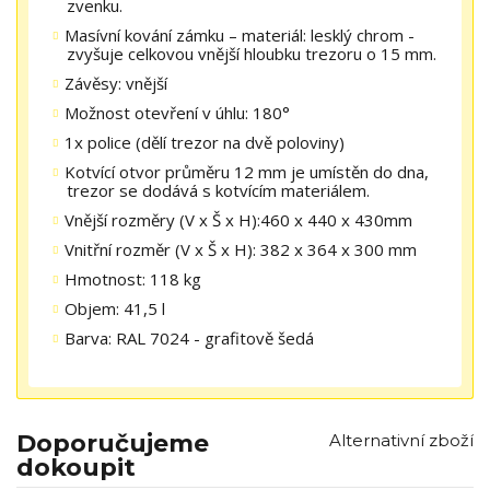
zvenku.
Masívní kování zámku – materiál: lesklý chrom -
zvyšuje celkovou vnější hloubku trezoru o 15 mm.
Závěsy: vnější
Možnost otevření v úhlu: 180°
1x police (dělí trezor na dvě poloviny)
Kotvící otvor průměru 12 mm je umístěn do dna,
trezor se dodává s kotvícím materiálem.
Vnější rozměry (V x Š x H):460 x 440 x 430mm
Vnitřní rozměr (V x Š x H): 382 x 364 x 300 mm
Hmotnost: 118 kg
Objem: 41,5 l
Barva: RAL 7024 - grafitově šedá
Doporučujeme
Alternativní zboží
dokoupit