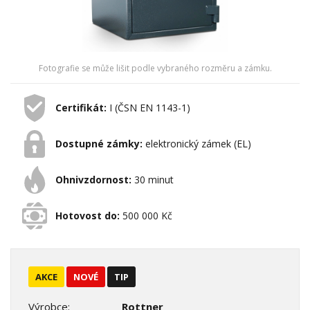
Fotografie se může lišit podle vybraného rozměru a zámku.
Certifikát:
I (ČSN EN 1143-1)
Dostupné zámky:
elektronický zámek (EL)
Ohnivzdornost:
30 minut
Hotovost do:
500 000 Kč
AKCE
NOVÉ
TIP
Výrobce:
Rottner