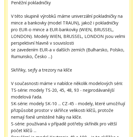
Peněžní pokladničky
V této skupině výrobků máme univerzální pokladničky na
mince a bankovky (model TRAUN), jakož i pokladničky
pro EUR-o mince a EUR-bankovky (WIEN, BRUSSEL,
LONDON). Modely WIEN, BRUSSEL, LONDON jsou velmi
perspektivní hlavně v souvislosti
se zavedením EUR-a v dalších zemích (Bulharsko, Polsko,
Rumunsko, Česko ...)
Skříňky, sejfy a trezory na klíče
V současnosti máme v nabídce několik modelových sérii:
TS-série: modely TS-20, 45, 48, 93 - nejprodávanější
modelová řada.
SK-série: modely SK-10 ... CZ-45 - modely, které umožňují
přizpůsobit prostor v skříňce velikosti klíčů, protože
nemají fixně umístěné háky na klíče.
S-série: používaná v případě potřeby skříněk pro větší
počet klíčů ...