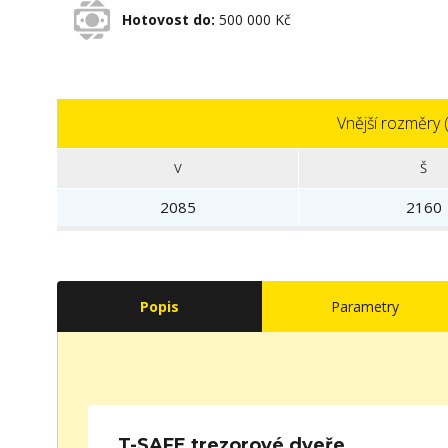
Hotovost do:
500 000 Kč
Vnější rozměry
V
Š
2085
2160
Popis
Parametry
T-SAFE trezorové dveře