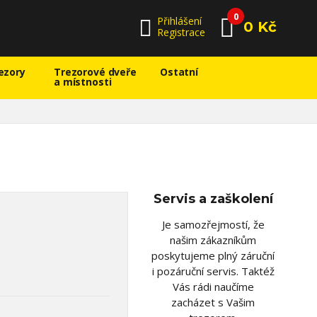
0
Přihlášení
0 Kč
Registrace
ezory
Trezorové dveře
Ostatní
a místnosti
Servis a zaškolení
Je samozřejmostí, že
našim zákazníkům
poskytujeme plný záruční
i pozáruční servis. Taktéž
Vás rádi naučíme
zacházet s Vašim