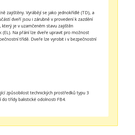
 zajištěny. Vyrábějí se jako jednokřídlé (TD), a
ástí dveří jsou i zárubně v provedení k zazdění
 který je v uzamčeném stavu zajištěn
EL). Na přání lze dveře upravit pro možnost
pečnostní třídě. Dveře lze vyrobit i v bezpečnostní
ící způsobilost technických prostředků typu 3
o třídy balistické odolnosti FB4.