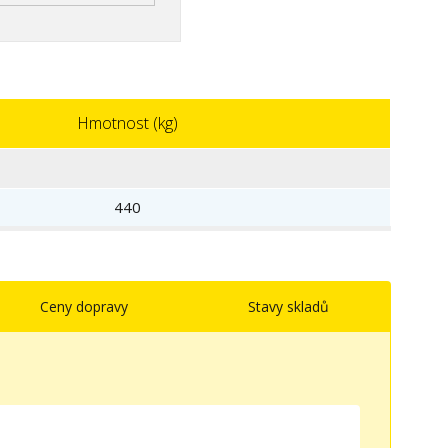
Hmotnost (kg)
440
Ceny dopravy
Stavy skladů