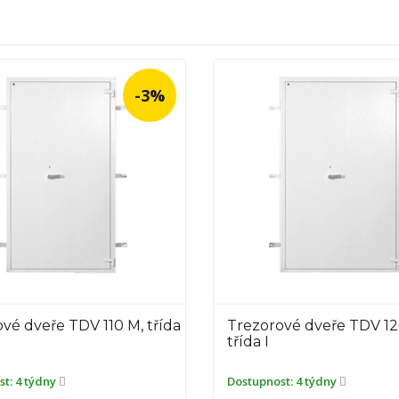
-3%
rové dveře TDV 120 M,
Trezorové dveře TDV 6
I
ost:
4 týdny
Dostupnost:
4 týdny