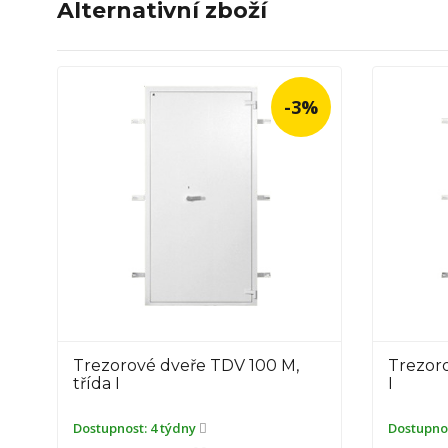
Alternativní zboží
3%
-3%
Trezorové dveře TDV 110 M, třída
Trezo
I
třída I
Dostupnost:
4 týdny
Dostupn