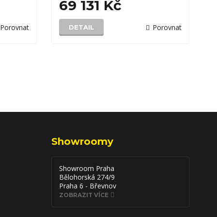
71 478 Kč
Porovnat
Porovnat
DETAIL
Showroomy
Showroom Praha
Bělohorská 274/9
Praha 6 - Břevnov
ZOBRAZIT VÍCE