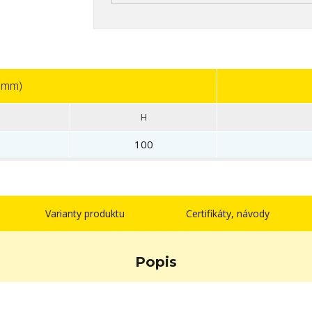
 (mm)
H
100
Varianty produktu
Certifikáty, návody
Popis