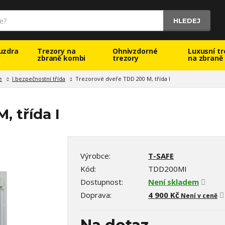
HLEDEJ
uzdra
Trezory na
Ohnivzdorné
Luxusní tr
zbraně kombi
trezory
na zbraně
e
I.bezpečnostní třída
Trezorové dveře TDD 200 M, třída I
 třída I
Výrobce:
T-SAFE
Kód:
TDD200MI
Dostupnost:
Není skladem
Doprava:
4 900 Kč
Není v ceně