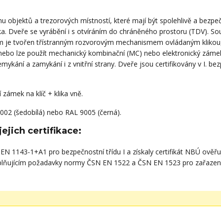
objektů a trezorových místností, které mají být spolehlivě a bezpečně
. Dveře se vyrábění i s otvíráním do chráněného prostoru (TDV). Souč
ém je tvořen třístranným rozvorovým mechanismem ovládaným klikou,
bo lze použít mechanický kombinační (MC) nebo elektronický zámek (
ykání a zamykání i z vnitřní strany. Dveře jsou certifikovány v I. bez
zámek na klíč + klika vně.
9002 (šedobílá) nebo RAL 9005 (černá).
jich certifikace:
N 1143-1+A1 pro bezpečnostní třídu I a získaly certifikát NBÚ ověřuj
splňujícím požadavky normy ČSN EN 1522 a ČSN EN 1523 pro zařazení d