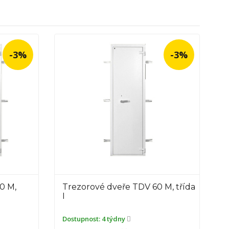
-3%
-3%
0 M, třída
Trezorové dveře TDV 70 M, třída
I
Dostupnost:
4 týdny