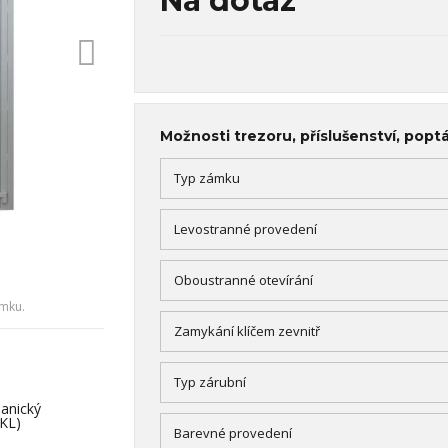
Na dotaz
Možnosti trezoru, příslušenství, popt
Typ zámku
Levostranné provedení
Oboustranné otevírání
ámku.
Zamykání klíčem zevnitř
Typ zárubní
hanický
(KL)
Barevné provedení