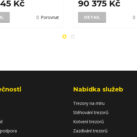
375 Kč
69 131 Kč
Porovnat
AIL
DETAIL
ečnosti
Nabídka služeb
Trezory na míru
Stěhování trezorů
od
Kotvení trezorů
 podpora
Zazdívání trezorů