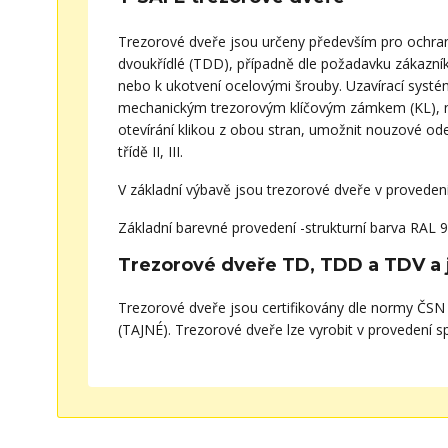
Trezorové dveře jsou určeny především pro ochranu 
dvoukřídlé (TDD), případně dle požadavku zákazníka
nebo k ukotvení ocelovými šrouby. Uzavírací syst
mechanickým trezorovým klíčovým zámkem (KL), ne
otevírání klikou z obou stran, umožnit nouzové odem
třídě II, III.
V základní výbavě jsou trezorové dveře v provedení 
Základní barevné provedení -strukturní barva RAL 
Trezorové dveře TD, TDD a TDV a je
Trezorové dveře jsou certifikovány dle normy ČSN E
(TAJNÉ). Trezorové dveře lze vyrobit v provedení 