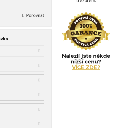
trezorem.
Porovnat
ávka
Nalezli jste někde
nižší cenu?
VÍCE ZDE?