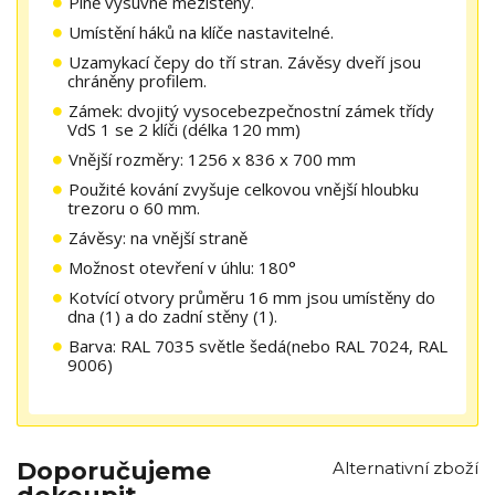
Plně výsuvné mezistěny.
Umístění háků na klíče nastavitelné.
Uzamykací čepy do tří stran. Závěsy dveří jsou
chráněny profilem.
Zámek: dvojitý vysocebezpečnostní zámek třídy
VdS 1 se 2 klíči (délka 120 mm)
Vnější rozměry: 1256 x 836 x 700 mm
Použité kování zvyšuje celkovou vnější hloubku
trezoru o 60 mm.
Závěsy: na vnější straně
Možnost otevření v úhlu: 180°
Kotvící otvory průměru 16 mm jsou umístěny do
dna (1) a do zadní stěny (1).
Barva: RAL 7035 světle šedá(nebo RAL 7024, RAL
9006)
Doporučujeme
Alternativní zboží