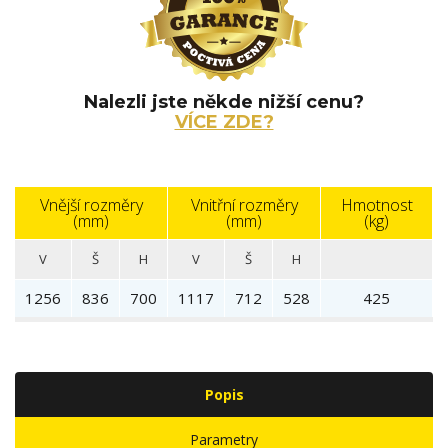
Nalezli jste někde nižší cenu?
VÍCE ZDE?
Vnější rozměry
Vnitřní rozměry
Hmotnost
(mm)
(mm)
(kg)
V
Š
H
V
Š
H
1256
836
700
1117
712
528
425
Popis
Parametry