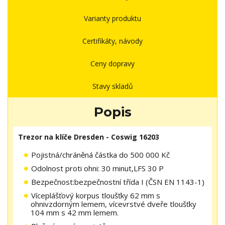
Varianty produktu
Certifikáty, návody
Ceny dopravy
Stavy skladů
Popis
Trezor na klíče Dresden - Coswig 16203
Pojistná/chráněná částka do 500 000 Kč
Odolnost proti ohni: 30 minut,LFS 30 P
Bezpečnost:bezpečnostní třída I (ČSN EN 1143-1)
Víceplášťový korpus tloušťky 62 mm s
ohnivzdorným lemem, vícevrstvé dveře tloušťky
104 mm s 42 mm lemem.